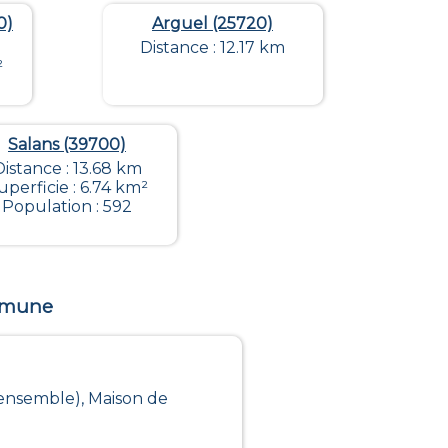
0)
Arguel (25720)
Distance : 12.17 km
²
Salans (39700)
Distance : 13.68 km
uperficie : 6.74 km²
Population : 592
ommune
(ensemble), Maison de