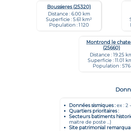
Boussieres (25320)
Distance : 6.00 km
Superficie : 5.61 km²
Population : 1 120
Montrond le chat
(25660)
Distance : 19.25 k
Superficie : 11.01 k
Population : 576
Donné
Données sismiques
:
ex : 2 -
Quartiers prioritaires
:
Secteurs batiments histor
maitre de poste ...)
Site patrimonial remarqua