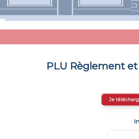
PLU Règlement et 
Je télécharg
I