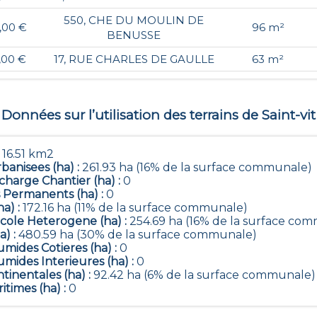
550, CHE DU MOULIN DE
,00 €
96 m²
BENUSSE
,00 €
17, RUE CHARLES DE GAULLE
63 m²
Données sur l’utilisation des terrains de
Saint-vit
:
16.51 km2
banisees (ha) :
261.93 ha (16% de la surface communale)
harge Chantier (ha) :
0
 Permanents (ha) :
0
ha) :
172.16 ha (11% de la surface communale)
icole Heterogene (ha) :
254.69 ha (16% de la surface co
a) :
480.59 ha (30% de la surface communale)
mides Cotieres (ha) :
0
mides Interieures (ha) :
0
tinentales (ha) :
92.42 ha (6% de la surface communale)
itimes (ha) :
0