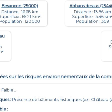
Besancon (25000)
Abbans dessus (2544
Distance : 16.68 km
Distance : 13.86 km
Superficie : 65.21 km²
Superficie : 4.46 km
Population : 120 000
Population : 309
eau
m
S
m²
es sur les risques environnementaux de la c
 Faible ...
iques
:
Présence de bâtiments historiques (ex : Château 
ble
: