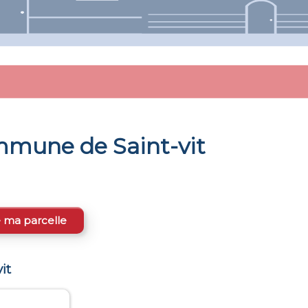
commune de
Saint-vit
e ma parcelle
it