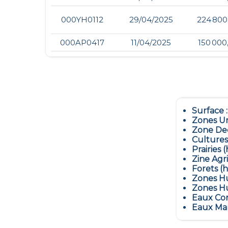
000YH0112
29/04/2025
224 800
000AP0417
11/04/2025
150 000
Surface 
Zones Ur
Zone Dec
Cultures
Prairies (
Zine Agr
Forets (h
Zones Hu
Zones Hu
Eaux Con
Eaux Mar