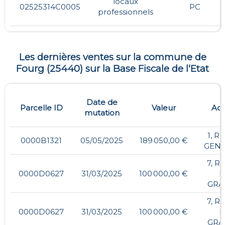
locaux
02525314C0005
PC
professionnels
Les dernières ventes sur la commune de
Fourg
(
25440
) sur la Base Fiscale de l‘Etat
Date de
Parcelle ID
Valeur
Adr
mutation
1, R
0000B1321
05/05/2025
189 050,00 €
GENE
7, R
0000D0627
31/03/2025
100 000,00 €
P
GRA
7, R
0000D0627
31/03/2025
100 000,00 €
P
GRA