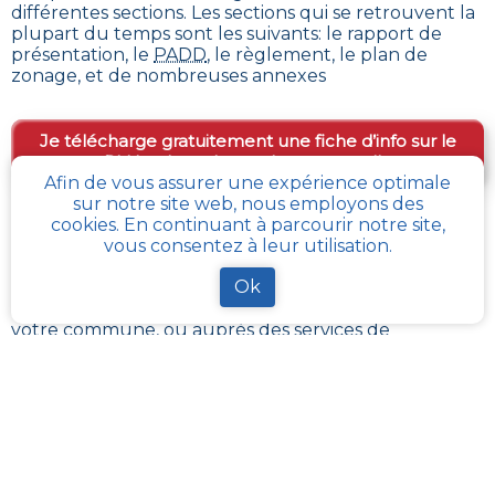
différentes sections. Les sections qui se retrouvent la
plupart du temps sont les suivants: le rapport de
présentation, le
PADD
, le règlement, le plan de
zonage, et de nombreuses annexes
Je télécharge gratuitement une fiche d’info sur le
PLU et le cadastre de ma parcelle
Afin de vous assurer une expérience optimale
sur notre site web, nous employons des
cookies. En continuant à parcourir notre site,
Comment obtenir gratuitement le Règlement
vous consentez à leur utilisation.
d’Urbanisme ou PLU de
Fourg
?
Ok
Le
PLU est disponible gratuitement
dans la mairie de
votre commune, ou auprès des services de
l’urbanisme de la communauté de communes
référentes.
Il revient à ces administrations de maintenir à jour les
différents documents du PLUI ou du PLUI que sont :
les plans et les règlements et annexes. Pour certains
d’entres eux, ils sont transposés sur le
géoportail de
l’urbanisme