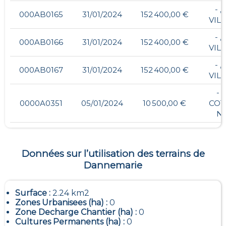
- ,
000AB0165
31/01/2024
152 400,00 €
VIL
- ,
000AB0166
31/01/2024
152 400,00 €
VIL
- ,
000AB0167
31/01/2024
152 400,00 €
VIL
- ,
0000A0351
05/01/2024
10 500,00 €
COT
N
Données sur l’utilisation des terrains de
Dannemarie
Surface :
2.24 km2
Zones Urbanisees (ha) :
0
Zone Decharge Chantier (ha) :
0
Cultures Permanents (ha) :
0