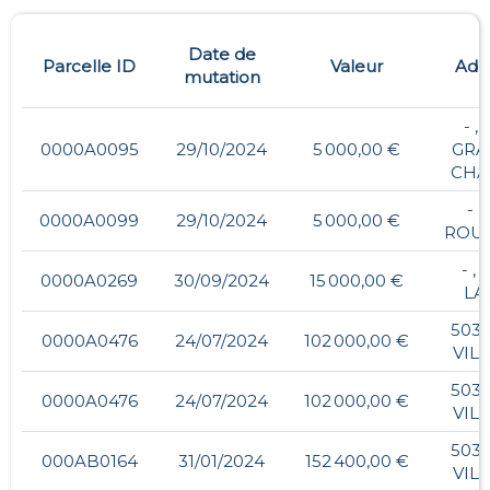
Date de
Parcelle ID
Valeur
Adr
mutation
- ,
0000A0095
29/10/2024
5 000,00 €
GRA
CHA
- ,
0000A0099
29/10/2024
5 000,00 €
ROU
- ,
0000A0269
30/09/2024
15 000,00 €
LA
5039
0000A0476
24/07/2024
102 000,00 €
VIL
5039
0000A0476
24/07/2024
102 000,00 €
VIL
5038
000AB0164
31/01/2024
152 400,00 €
VIL