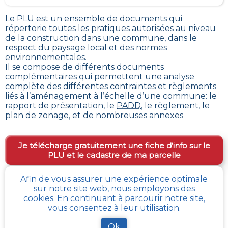
Le PLU est un
ensemble de documents qui
répertorie toutes les pratiques autorisées au niveau
de la construction dans une commune
, dans le
respect du paysage local et des normes
environnementales.
Il se compose de différents documents
complémentaires qui permettent une analyse
complète des différentes contraintes et règlements
liés à l’aménagement à l’échelle d’une commune: le
rapport de présentation, le
PADD
, le règlement, le
plan de zonage, et de nombreuses annexes
Je télécharge gratuitement une fiche d’info sur le
PLU et le cadastre de ma parcelle
Afin de vous assurer une expérience optimale
sur notre site web, nous employons des
Comment obtenir gratuitement le Règlement
cookies. En continuant à parcourir notre site,
d’Urbanisme ou PLU de
Baincthun
?
vous consentez à leur utilisation.
Pour
obtenir le PLU gratuitement
,
il faut s’adresser
Ok