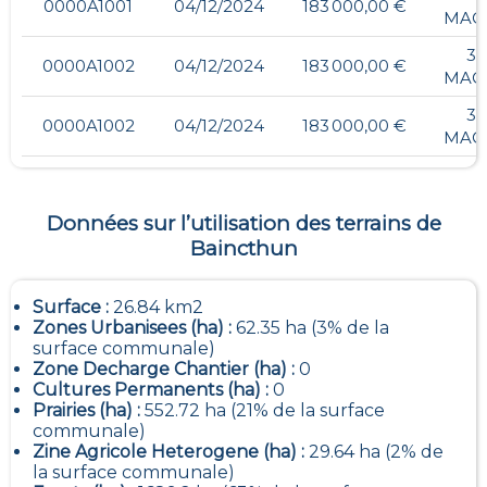
0000A1001
04/12/2024
183 000,00 €
MAC
37
0000A1002
04/12/2024
183 000,00 €
MAC
37
0000A1002
04/12/2024
183 000,00 €
MAC
Données sur l’utilisation des terrains de
Baincthun
Surface :
26.84 km2
Zones Urbanisees (ha) :
62.35 ha (3% de la
surface communale)
Zone Decharge Chantier (ha) :
0
Cultures Permanents (ha) :
0
Prairies (ha) :
552.72 ha (21% de la surface
communale)
Zine Agricole Heterogene (ha) :
29.64 ha (2% de
la surface communale)