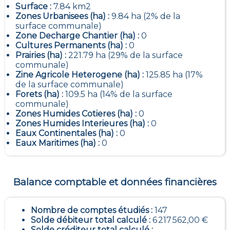
Surface :
7.84 km2
Zones Urbanisees (ha) :
9.84 ha (2% de la
surface communale)
Zone Decharge Chantier (ha) :
0
Cultures Permanents (ha) :
0
Prairies (ha) :
221.79 ha (29% de la surface
communale)
Zine Agricole Heterogene (ha) :
125.85 ha (17%
de la surface communale)
Forets (ha) :
109.5 ha (14% de la surface
communale)
Zones Humides Cotieres (ha) :
0
Zones Humides Interieures (ha) :
0
Eaux Continentales (ha) :
0
Eaux Maritimes (ha) :
0
Balance comptable et données financières
Nombre de comptes étudiés :
147
Solde débiteur total calculé :
6 217 562,00 €
Solde créditeur total calculé :