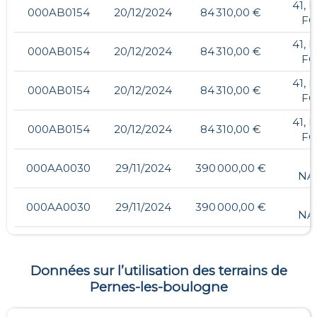
41, 
000AB0154
20/12/2024
84 310,00 €
FO
41, 
000AB0154
20/12/2024
84 310,00 €
FO
41, 
000AB0154
20/12/2024
84 310,00 €
FO
41, 
000AB0154
20/12/2024
84 310,00 €
FO
6
000AA0030
29/11/2024
390 000,00 €
NA
6
000AA0030
29/11/2024
390 000,00 €
NA
Données sur l’utilisation des terrains de
Pernes-les-boulogne