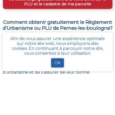
PLU et le cadastre de ma parcelle
Comment obtenir gratuitement le Règlement
d’Urbanisme ou PLU de
Pernes-les-boulogne
?
Pour
obtenir le PLU gratuitement
,
il faut s’adresser
Afin de vous assurer une expérience optimale
aux services d'urbanisme de la mairie de la commune
sur notre site web, nous employons des
ou de l’intercommunalité Chaque commune
cookies. En continuant à parcourir notre site,
française a pour charge de tenir à jour et à disposition
vous consentez à leur utilisation.
du publique, le PLU de son territoire. Les services
départementaux ont aussi à charge de rassembler et
Ok
contrôler la bonne mise à jour de ces documents
d’urbanisme et de s’assurer de leur bonne
transmission au :
géoportail de l’urbanisme
cadastre-plu.fr
vous propose de recevoir,
gratuitement et directement par e-mail, une fiche
PLU et cadastre avec les informations pertinentes sur
la parcelle de votre choix
.
La plateforme
Urbanease
propose un accès interactif
simplifié à tous les règlements d’urbanisme en