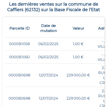
Les dernières ventes sur la commune de
Caffiers
(
62132
) sur la Base Fiscale de l‘Etat
Date de
Parcelle ID
Valeur
Adre
mutation
- , 
0000B1058
06/02/2025
1,00 €
VILL
- , 
0000B1060
06/02/2025
1,00 €
VILL
22
RUE
0000B0698
12/07/2024
229 000,00 €
L
CRO
22
RUE
0000B0698
12/07/2024
229 000,00 €
L
CRO