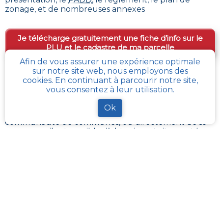
zonage, et de nombreuses annexes
Je télécharge gratuitement une fiche d’info sur le
PLU et le cadastre de ma parcelle
Afin de vous assurer une expérience optimale
sur notre site web, nous employons des
cookies. En continuant à parcourir notre site,
Comment obtenir gratuitement le Règlement
vous consentez à leur utilisation.
d’Urbanisme ou PLU de
Caffiers
?
Ok
En s’adressant aux services de l’urbanisme de sa
communauté de communes, ou directement de sa
commune, il est possible
d’obtenir gratuitement les
différents documents du PLU
.
Chaque administration locale a pour responsabilité
de maintenir à jour les documents d’urbanisme de
son périmètre. La Loi impose aussi sa mise à disposition
publique et gratuite à toute personne en
demandant la consultation.
Avec
cadastre-plu.fr
vous pouvez recevoir en
quelques clics, complètement gratuitement, une
fiche PLU simple avec toutes les informations