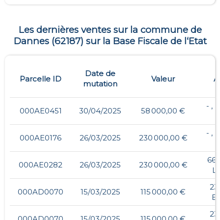
Les dernières ventes sur la commune de
Dannes
(
62187
) sur la Base Fiscale de l‘Etat
Date de
Parcelle ID
Valeur
A
mutation
- ,
000AE0451
30/04/2025
58 000,00 €
E
- ,
000AE0176
26/03/2025
230 000,00 €
E
66,
000AE0282
26/03/2025
230 000,00 €
L
23
000AD0070
15/03/2025
115 000,00 €
E
23
000AD0070
15/03/2025
115 000,00 €