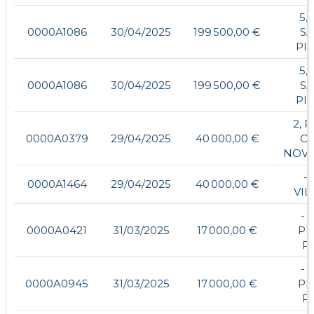
5,
0000A1086
30/04/2025
199 500,00 €
SA
PI
5,
0000A1086
30/04/2025
199 500,00 €
SA
PI
2, 
0000A0379
29/04/2025
40 000,00 €
O
NOV
- 
0000A1464
29/04/2025
40 000,00 €
VIL
- ,
0000A0421
31/03/2025
17 000,00 €
PE
P
- ,
0000A0945
31/03/2025
17 000,00 €
PE
P