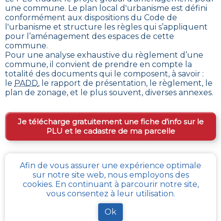
une commune. Le plan local d'urbanisme est défini
conformément aux dispositions du Code de
l'urbanisme et structure les règles qui s’appliquent
pour l’aménagement des espaces de cette
commune
.
Pour une analyse exhaustive du règlement d’une
commune, il convient de prendre en compte la
totalité des documents qui le composent, à savoir :
le
PADD
, le rapport de présentation, le règlement, le
plan de zonage, et le plus souvent, diverses annexes.
Je télécharge gratuitement une fiche d’info sur le
PLU et le cadastre de ma parcelle
Comment obtenir gratuitement le Règlement
Afin de vous assurer une expérience optimale
sur notre site web, nous employons des
d’Urbanisme ou PLU de
Brimeux
?
cookies. En continuant à parcourir notre site,
vous consentez à leur utilisation.
Pour
obtenir le PLU gratuitement
,
il faut s’adresser
aux services d'urbanisme de la mairie de la commune
Ok
ou de l’intercommunalité Chaque commune