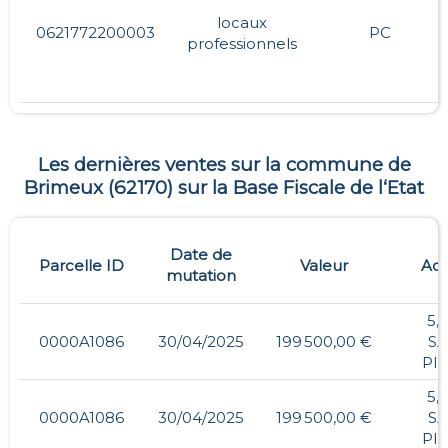
locaux
0621772200003
PC
professionnels
Les dernières ventes sur la commune de
Brimeux
(
62170
) sur la Base Fiscale de l‘Etat
Date de
Parcelle ID
Valeur
Adr
mutation
5,
0000A1086
30/04/2025
199 500,00 €
SA
PI
5,
0000A1086
30/04/2025
199 500,00 €
SA
PI