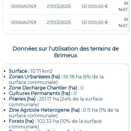
96,
0000A0159
27/03/2025
121 000,00 €
NATI
96,
0000A0159
27/03/2025
121 000,00 €
NATI
Données sur l’utilisation des terrains de
Brimeux
Surface :
10.71 km2
Zones Urbanisees (ha) :
55.18 ha (6% de la
surface communale)
Zone Decharge Chantier (ha) :
0
Cultures Permanents (ha) :
0
Prairies (ha) :
251.17 ha (24% de la surface
communale)
Zine Agricole Heterogene (ha) :
0.11 ha (1% de la
surface communale)
Forets (ha) :
102.33 ha (10% de la surface
communale)