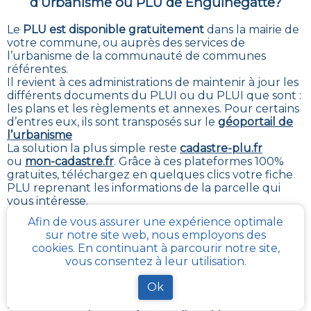
d’Urbanisme ou PLU de
Enguinegatte
?
Le
PLU est disponible gratuitement
dans la mairie de
votre commune, ou auprès des services de
l’urbanisme de la communauté de communes
référentes.
Il revient à ces administrations de maintenir à jour les
différents documents du PLUI ou du PLUI que sont :
les plans et les règlements et annexes. Pour certains
d’entres eux, ils sont transposés sur le
géoportail de
l’urbanisme
La solution la plus simple reste
cadastre-plu.fr
ou
mon-cadastre.fr
. Grâce à ces plateformes 100%
gratuites, téléchargez en quelques clics votre fiche
PLU reprenant les informations de la parcelle qui
vous intéresse
.
Afin de vous assurer une expérience optimale
La plateforme
Urbanease
propose un accès interactif
sur notre site web, nous employons des
simplifié à tous les règlements d’urbanisme en
cookies. En continuant à parcourir notre site,
France mais réservé uniquement aux professionnels
vous consentez à leur utilisation.
du secteur immobilier
Ok
Ce que contient la fiche synthétique PLU, pour la
parcelle de votre choix à
Enguinegatte
, que nous