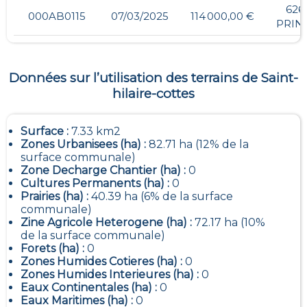
626
000AB0115
07/03/2025
114 000,00 €
PRIN
Données sur l’utilisation des terrains de
Saint-
hilaire-cottes
Surface :
7.33 km2
Zones Urbanisees (ha) :
82.71 ha (12% de la
surface communale)
Zone Decharge Chantier (ha) :
0
Cultures Permanents (ha) :
0
Prairies (ha) :
40.39 ha (6% de la surface
communale)
Zine Agricole Heterogene (ha) :
72.17 ha (10%
de la surface communale)
Forets (ha) :
0
Zones Humides Cotieres (ha) :
0
Zones Humides Interieures (ha) :
0
Eaux Continentales (ha) :
0
Eaux Maritimes (ha) :
0