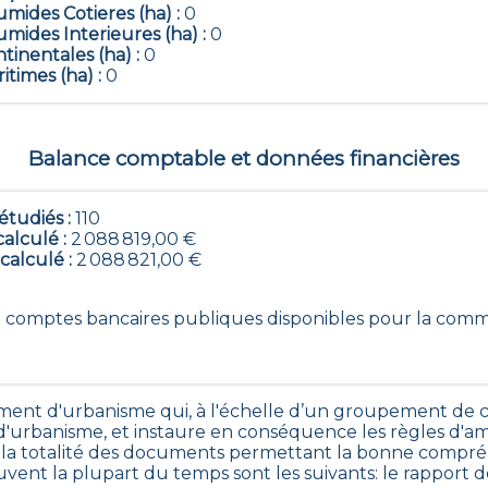
mides Cotieres (ha) :
0
mides Interieures (ha) :
0
tinentales (ha) :
0
itimes (ha) :
0
Balance comptable et données financières
tudiés :
110
calculé :
2 088 819,00 €
 calculé :
2 088 821,00 €
110 comptes bancaires publiques disponibles pour la co
ent d'urbanisme qui, à l'échelle d’un groupement d
'urbanisme, et instaure en conséquence les règles d'am
 totalité des documents permettant la bonne compréhen
ouvent la plupart du temps sont les suivants: le rapport 