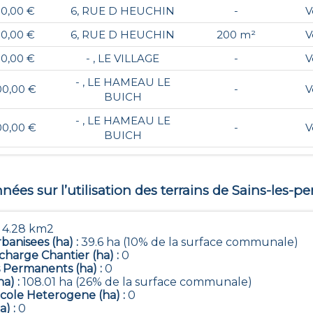
00,00 €
6, RUE D HEUCHIN
-
V
00,00 €
6, RUE D HEUCHIN
200 m²
V
00,00 €
- , LE VILLAGE
-
V
- , LE HAMEAU LE
00,00 €
-
V
BUICH
- , LE HAMEAU LE
00,00 €
-
V
BUICH
ées sur l’utilisation des terrains de
Sains-les-pe
:
4.28 km2
banisees (ha) :
39.6 ha (10% de la surface communale)
harge Chantier (ha) :
0
 Permanents (ha) :
0
ha) :
108.01 ha (26% de la surface communale)
icole Heterogene (ha) :
0
a) :
0