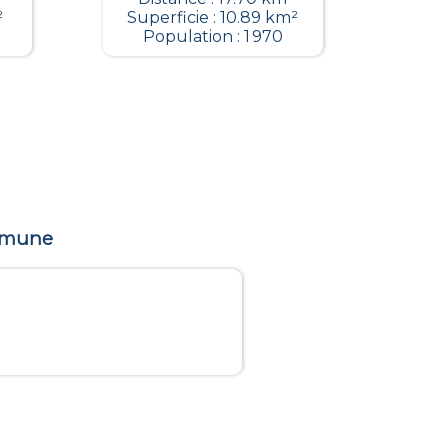
²
Superficie : 10.89 km²
Population : 1 970
ommune