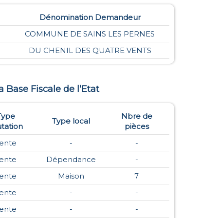
Dénomination Demandeur
COMMUNE DE SAINS LES PERNES
DU CHENIL DES QUATRE VENTS
la Base Fiscale de l‘Etat
Type
Nbre de
Type local
tation
pièces
ente
-
-
ente
Dépendance
-
ente
Maison
7
ente
-
-
ente
-
-