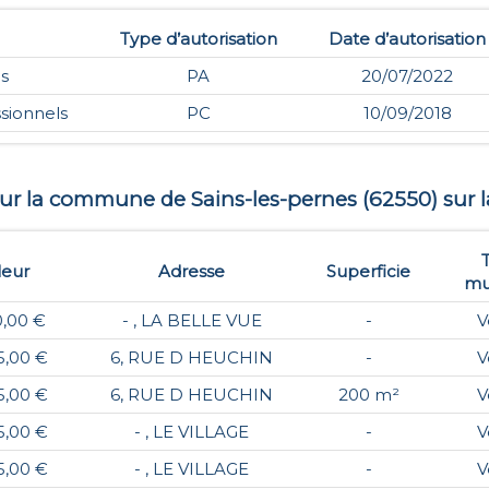
Type d’autorisation
Date d’autorisation
ns
PA
20/07/2022
sionnels
PC
10/09/2018
 sur la commune de
Sains-les-pernes
(
62550
) sur 
leur
Adresse
Superficie
mu
0,00 €
- , LA BELLE VUE
-
V
5,00 €
6, RUE D HEUCHIN
-
V
5,00 €
6, RUE D HEUCHIN
200 m²
V
5,00 €
- , LE VILLAGE
-
V
5,00 €
- , LE VILLAGE
-
V