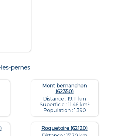
-les-pernes
Mont bernanchon
(62350)
²
Distance : 19.11 km
Superficie : 11.46 km²
Population : 1 390
)
Roquetoire (62120)
Distance : 17.70 km