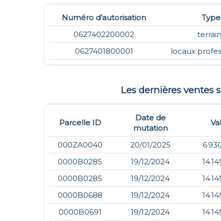
Numéro d’autorisation
Type
0627402200002
terrai
0627401800001
locaux profes
Les dernières ventes
Date de
Parcelle ID
Va
mutation
000ZA0040
20/01/2025
6 93
0000B0285
19/12/2024
14 14
0000B0285
19/12/2024
14 14
0000B0688
19/12/2024
14 14
0000B0691
19/12/2024
14 14