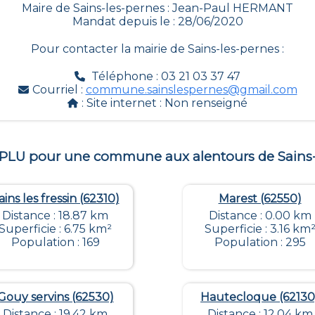
Maire de Sains-les-pernes : Jean-Paul HERMANT
Mandat depuis le : 28/06/2020
Pour contacter la mairie de
Sains-les-pernes
:
Téléphone : 03 21 03 37 47
Courriel :
commune.sainslespernes@gmail.com
: Site internet :
Non renseigné
e PLU pour une commune aux alentours de
Sains
ains les fressin (62310)
Marest (62550)
Distance : 18.87 km
Distance : 0.00 km
Superficie : 6.75 km²
Superficie : 3.16 km
Population : 169
Population : 295
Gouy servins (62530)
Hautecloque (62130
Distance : 19.42 km
Distance : 12.04 km