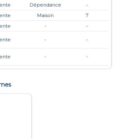
ente
Dépendance
-
ente
Maison
7
ente
-
-
ente
-
-
ente
-
-
rnes