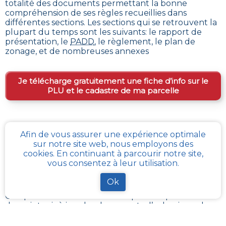
totalité des documents permettant la bonne
compréhension de ses règles recueillies dans
différentes sections. Les sections qui se retrouvent la
plupart du temps sont les suivants: le rapport de
présentation, le
PADD
, le règlement, le plan de
zonage, et de nombreuses annexes
Je télécharge gratuitement une fiche d’info sur le
PLU et le cadastre de ma parcelle
Comment obtenir gratuitement le Règlement
Afin de vous assurer une expérience optimale
d’Urbanisme ou PLU de
Witternesse
?
sur notre site web, nous employons des
cookies. En continuant à parcourir notre site,
En s’adressant aux services de l’urbanisme de sa
vous consentez à leur utilisation.
communauté de communes, ou directement de sa
commune, il est possible
d’obtenir gratuitement les
Ok
différents documents du PLU
.
Chaque administration locale a pour responsabilité
de maintenir à jour les documents d’urbanisme de
son périmètre. La Loi impose aussi sa mise à disposition
publique et gratuite à toute personne en