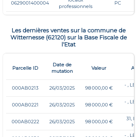
0629001400004
PC
professionnels
Les dernières ventes sur la commune de
Witternesse
(
62120
) sur la Base Fiscale de
l‘Etat
Date de
Parcelle ID
Valeur
Ad
mutation
- , L
000AB0213
26/03/2025
98 000,00 €
- , L
000AB0221
26/03/2025
98 000,00 €
31, 
000AB0222
26/03/2025
98 000,00 €
H
- , L