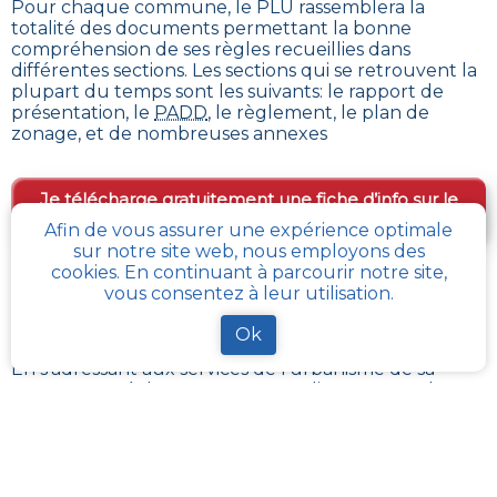
Pour chaque commune, le PLU rassemblera la
totalité des documents permettant la bonne
compréhension de ses règles recueillies dans
différentes sections. Les sections qui se retrouvent la
plupart du temps sont les suivants: le rapport de
présentation, le
PADD
, le règlement, le plan de
zonage, et de nombreuses annexes
Je télécharge gratuitement une fiche d’info sur le
PLU et le cadastre de ma parcelle
Afin de vous assurer une expérience optimale
sur notre site web, nous employons des
cookies. En continuant à parcourir notre site,
vous consentez à leur utilisation.
Comment obtenir gratuitement le Règlement
d’Urbanisme ou PLU de
Heuringhem
?
Ok
En s’adressant aux services de l’urbanisme de sa
communauté de communes, ou directement de sa
commune, il est possible
d’obtenir gratuitement les
différents documents du PLU
.
Chaque administration locale a pour responsabilité
de maintenir à jour les documents d’urbanisme de
son périmètre. La Loi impose aussi sa mise à disposition