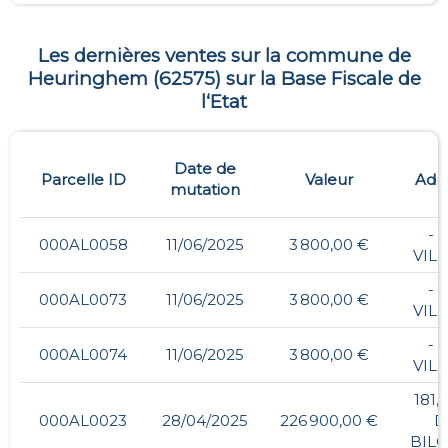
Les dernières ventes sur la commune de
Heuringhem
(
62575
) sur la Base Fiscale de
l‘Etat
Date de
Parcelle ID
Valeur
Adr
mutation
- ,
000AL0058
11/06/2025
3 800,00 €
VIL
- ,
000AL0073
11/06/2025
3 800,00 €
VIL
- ,
000AL0074
11/06/2025
3 800,00 €
VIL
181,
000AL0023
28/04/2025
226 900,00 €
D
BIL