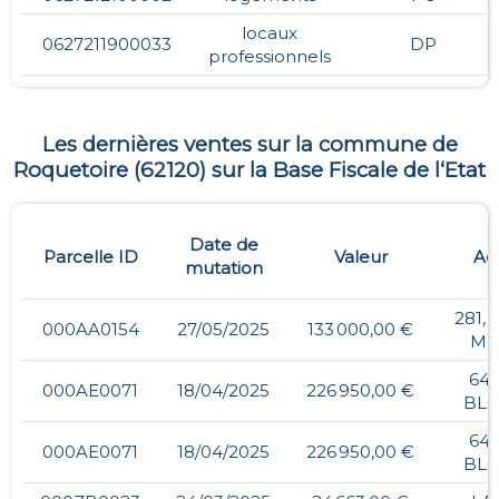
locaux
0627211900033
DP
professionnels
Les dernières ventes sur la commune de
Roquetoire
(
62120
) sur la Base Fiscale de l‘Etat
Date de
Parcelle ID
Valeur
Ad
mutation
281,
000AA0154
27/05/2025
133 000,00 €
MO
642
000AE0071
18/04/2025
226 950,00 €
BL
642
000AE0071
18/04/2025
226 950,00 €
BL