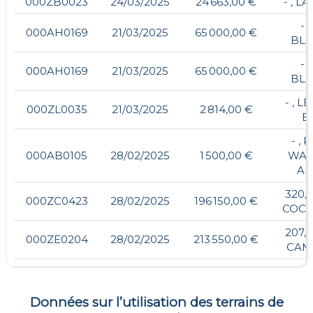
000ZB0023
24/03/2025
24 663,00 €
- , L
- 
000AH0169
21/03/2025
65 000,00 €
BL
- 
000AH0169
21/03/2025
65 000,00 €
BL
- , L
000ZL0035
21/03/2025
2 814,00 €
B
- , 
000AB0105
28/02/2025
1 500,00 €
WAR
A
320,
000ZC0423
28/02/2025
196 150,00 €
COC
207,
000ZE0204
28/02/2025
213 550,00 €
CAM
Données sur l’utilisation des terrains de