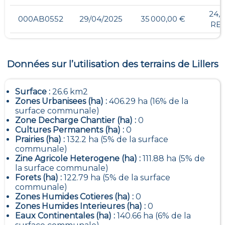
24,
000AB0552
29/04/2025
35 000,00 €
RE
Données sur l’utilisation des terrains de
Lillers
Surface :
26.6 km2
Zones Urbanisees (ha) :
406.29 ha (16% de la
surface communale)
Zone Decharge Chantier (ha) :
0
Cultures Permanents (ha) :
0
Prairies (ha) :
132.2 ha (5% de la surface
communale)
Zine Agricole Heterogene (ha) :
111.88 ha (5% de
la surface communale)
Forets (ha) :
122.79 ha (5% de la surface
communale)
Zones Humides Cotieres (ha) :
0
Zones Humides Interieures (ha) :
0
Eaux Continentales (ha) :
140.66 ha (6% de la