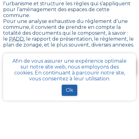
l'urbanisme et structure les règles qui s’appliquent
pour l’aménagement des espaces de cette
commune
.
Pour une analyse exhaustive du règlement d’une
commune, il convient de prendre en compte la
totalité des documents qui le composent, à savoir :
le
PADD
, le rapport de présentation, le règlement, le
plan de zonage, et le plus souvent, diverses annexes.
Afin de vous assurer une expérience optimale
Je télécharge gratuitement une fiche d’info sur le
sur notre site web, nous employons des
PLU et le cadastre de ma parcelle
cookies. En continuant à parcourir notre site,
vous consentez à leur utilisation.
Ok
Comment obtenir gratuitement le Règlement
d’Urbanisme ou PLU de
Lillers
?
Pour
obtenir le PLU gratuitement
,
il faut s’adresser
aux services d'urbanisme de la mairie de la commune
ou de l’intercommunalité Chaque commune
française a pour charge de tenir à jour et à disposition
du publique, le PLU de son territoire. Les services