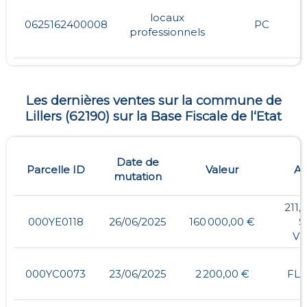
locaux
0625162400008
PC
professionnels
Les dernières ventes sur la commune de
Lillers
(
62190
) sur la Base Fiscale de l‘Etat
Date de
Parcelle ID
Valeur
Ad
mutation
211,
000YE0118
26/06/2025
160 000,00 €
S
V
-
000YC0073
23/06/2025
2 200,00 €
FL