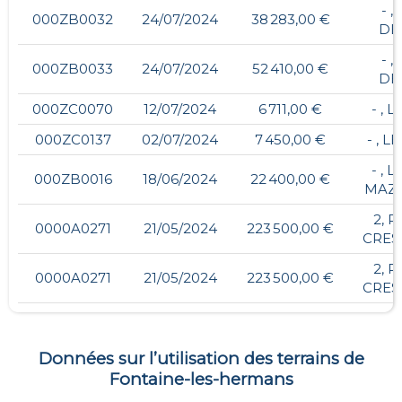
- ,
000ZB0032
24/07/2024
38 283,00 €
DE
- ,
000ZB0033
24/07/2024
52 410,00 €
DE
000ZC0070
12/07/2024
6 711,00 €
- , 
000ZC0137
02/07/2024
7 450,00 €
- , 
- , 
000ZB0016
18/06/2024
22 400,00 €
MAZ
2, 
0000A0271
21/05/2024
223 500,00 €
CRES
2, 
0000A0271
21/05/2024
223 500,00 €
CRES
Données sur l’utilisation des terrains de
Fontaine-les-hermans