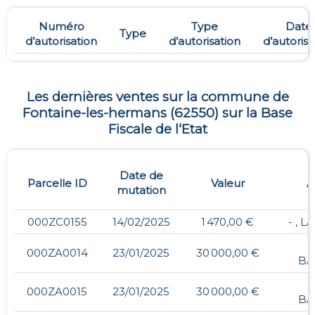
Numéro
Type
Date
Type
d’autorisation
d’autorisation
d’autorisa
Les dernières ventes sur la commune de
Fontaine-les-hermans
(
62550
) sur la Base
Fiscale de l‘Etat
Date de
Parcelle ID
Valeur
A
mutation
000ZC0155
14/02/2025
1 470,00 €
- , 
000ZA0014
23/01/2025
30 000,00 €
BA
000ZA0015
23/01/2025
30 000,00 €
BA