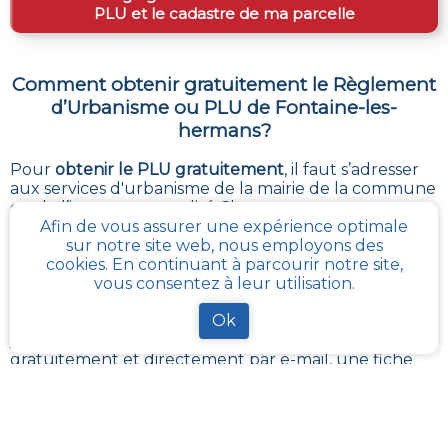
PLU et le cadastre de ma parcelle
Comment obtenir gratuitement le Règlement
d’Urbanisme ou PLU de
Fontaine-les-
hermans
?
Pour
obtenir le PLU gratuitement
,
il faut s’adresser
aux services d'urbanisme de la mairie de la commune
ou de l’intercommunalité Chaque commune
Afin de vous assurer une expérience optimale
française a pour charge de tenir à jour et à disposition
sur notre site web, nous employons des
du publique, le PLU de son territoire. Les services
cookies. En continuant à parcourir notre site,
départementaux ont aussi à charge de rassembler et
vous consentez à leur utilisation.
contrôler la bonne mise à jour de ces documents
d’urbanisme et de s’assurer de leur bonne
Ok
transmission au :
géoportail de l’urbanisme
cadastre-plu.fr
vous propose de recevoir,
gratuitement et directement par e-mail, une fiche
PLU et cadastre avec les informations pertinentes sur
la parcelle de votre choix
.
La plateforme
Urbanease
propose un accès interactif