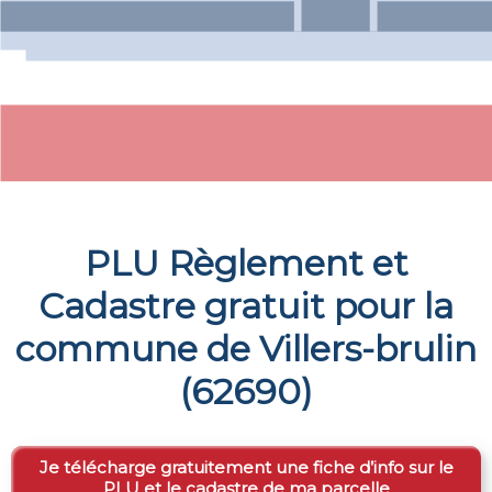
PLU Règlement et
Cadastre gratuit pour la
commune de
Villers-brulin
(
62690
)
Je télécharge gratuitement une fiche d’info sur le
PLU et le cadastre de ma parcelle