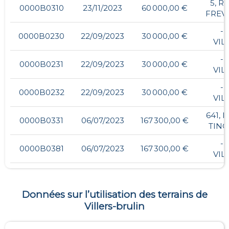
5, R
0000B0310
23/11/2023
60 000,00 €
FREV
- 
0000B0230
22/09/2023
30 000,00 €
VIL
- 
0000B0231
22/09/2023
30 000,00 €
VIL
- 
0000B0232
22/09/2023
30 000,00 €
VIL
641, 
0000B0331
06/07/2023
167 300,00 €
TIN
- 
0000B0381
06/07/2023
167 300,00 €
VIL
Données sur l’utilisation des terrains de
Villers-brulin