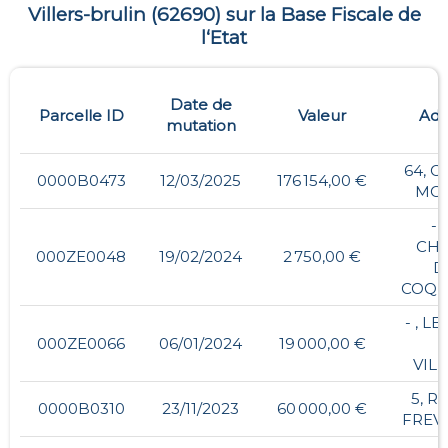
Villers-brulin
(
62690
) sur la Base Fiscale de
l‘Etat
Date de
Parcelle ID
Valeur
Adr
mutation
64, 
0000B0473
12/03/2025
176 154,00 €
MO
- 
CH
000ZE0048
19/02/2024
2 750,00 €
D
COQU
- , L
000ZE0066
06/01/2024
19 000,00 €
VIL
5, R
0000B0310
23/11/2023
60 000,00 €
FREV