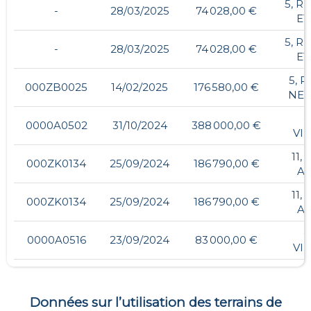
5, R
-
28/03/2025
74 028,00 €
ET
5, R
-
28/03/2025
74 028,00 €
ET
5, 
000ZB0025
14/02/2025
176 580,00 €
NEU
-
0000A0502
31/10/2024
388 000,00 €
VI
11,
000ZK0134
25/09/2024
186 790,00 €
A
11,
000ZK0134
25/09/2024
186 790,00 €
A
-
0000A0516
23/09/2024
83 000,00 €
VI
Données sur l’utilisation des terrains de