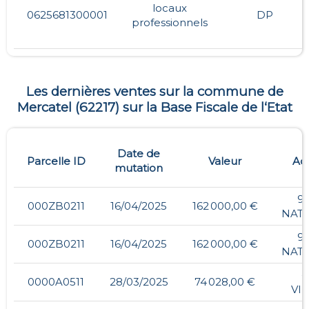
locaux
0625681300001
DP
professionnels
Les dernières ventes sur la commune de
Mercatel
(
62217
) sur la Base Fiscale de l‘Etat
Date de
Parcelle ID
Valeur
Ad
mutation
9,
000ZB0211
16/04/2025
162 000,00 €
NAT
9,
000ZB0211
16/04/2025
162 000,00 €
NAT
-
0000A0511
28/03/2025
74 028,00 €
VI