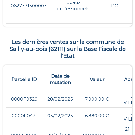
locaux
0627331500003
PC
professionnels
Les dernières ventes sur la commune de
Sailly-au-bois
(
62111
) sur la Base Fiscale de
l‘Etat
Date de
Parcelle ID
Valeur
Adre
mutation
- ,
0000F0329
28/02/2025
7 000,00 €
VILL
- ,
0000F0471
05/02/2025
6 880,00 €
VILL
21, 