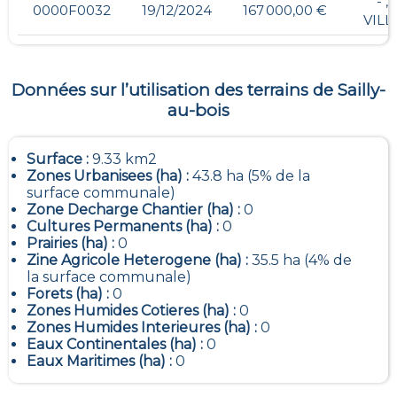
- ,
0000F0032
19/12/2024
167 000,00 €
VILL
Données sur l’utilisation des terrains de
Sailly-
au-bois
Surface :
9.33 km2
Zones Urbanisees (ha) :
43.8 ha (5% de la
surface communale)
Zone Decharge Chantier (ha) :
0
Cultures Permanents (ha) :
0
Prairies (ha) :
0
Zine Agricole Heterogene (ha) :
35.5 ha (4% de
la surface communale)
Forets (ha) :
0
Zones Humides Cotieres (ha) :
0
Zones Humides Interieures (ha) :
0
Eaux Continentales (ha) :
0
Eaux Maritimes (ha) :
0