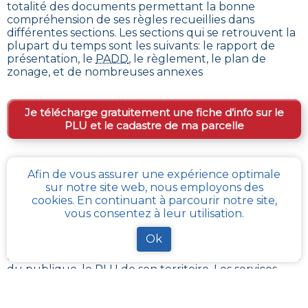
totalité des documents permettant la bonne
compréhension de ses règles recueillies dans
différentes sections. Les sections qui se retrouvent la
plupart du temps sont les suivants: le rapport de
présentation, le
PADD
, le règlement, le plan de
zonage, et de nombreuses annexes
Je télécharge gratuitement une fiche d’info sur le
PLU et le cadastre de ma parcelle
Comment obtenir gratuitement le Règlement
Afin de vous assurer une expérience optimale
sur notre site web, nous employons des
d’Urbanisme ou PLU de
Sailly-au-bois
?
cookies. En continuant à parcourir notre site,
vous consentez à leur utilisation.
Pour
obtenir le PLU gratuitement
,
il faut s’adresser
aux services d'urbanisme de la mairie de la commune
Ok
ou de l’intercommunalité Chaque commune
française a pour charge de tenir à jour et à disposition
du publique, le PLU de son territoire. Les services
départementaux ont aussi à charge de rassembler et
contrôler la bonne mise à jour de ces documents