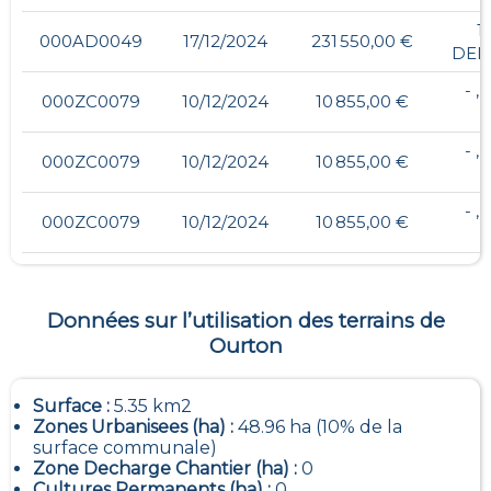
1
000AD0049
17/12/2024
231 550,00 €
DEL
- ,
000ZC0079
10/12/2024
10 855,00 €
- ,
000ZC0079
10/12/2024
10 855,00 €
- ,
000ZC0079
10/12/2024
10 855,00 €
Données sur l’utilisation des terrains de
Ourton
Surface :
5.35 km2
Zones Urbanisees (ha) :
48.96 ha (10% de la
surface communale)
Zone Decharge Chantier (ha) :
0
Cultures Permanents (ha) :
0