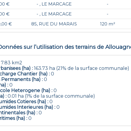
,00 €
- , LE MARCAGE
-
,00 €
- , LE MARCAGE
-
0,00 €
85, RUE DU MARAIS
120 m²
Données sur l’utilisation des terrains de
Allouagn
:
7.83 km2
banisees (ha) :
163.73 ha (21% de la surface communale)
harge Chantier (ha) :
0
 Permanents (ha) :
0
ha) :
0
icole Heterogene (ha) :
0
a) :
0.01 ha (1% de la surface communale)
mides Cotieres (ha) :
0
mides Interieures (ha) :
0
tinentales (ha) :
0
itimes (ha) :
0