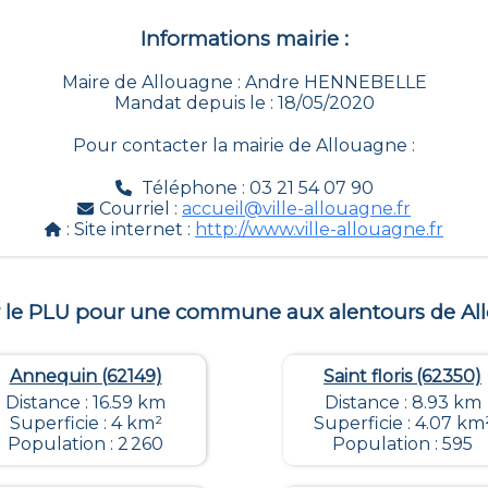
Informations mairie :
Maire de Allouagne : Andre HENNEBELLE
Mandat depuis le : 18/05/2020
Pour contacter la mairie de
Allouagne
:
Téléphone : 03 21 54 07 90
Courriel :
accueil@ville-allouagne.fr
: Site internet :
http://www.ville-allouagne.fr
r le PLU pour une commune aux alentours de
Al
Annequin (62149)
Saint floris (62350)
Distance : 16.59 km
Distance : 8.93 km
Superficie : 4 km²
Superficie : 4.07 km
Population : 2 260
Population : 595