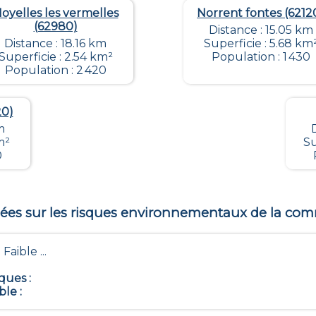
oyelles les vermelles
Norrent fontes (6212
(62980)
Distance : 15.05 km
Distance : 18.16 km
Superficie : 5.68 km
Superficie : 2.54 km²
Population : 1 430
Population : 2 420
20)
m
m²
Su
0
es sur les risques environnementaux de la c
 Faible ...
iques
:
ble
: