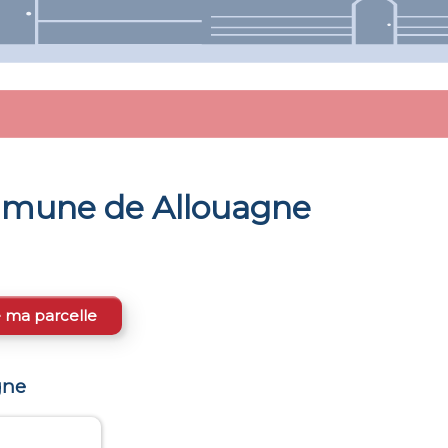
ommune de
Allouagne
e ma parcelle
gne