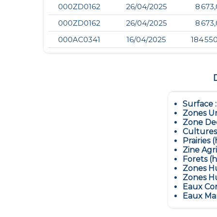
000ZD0162
26/04/2025
8 673
000ZD0162
26/04/2025
8 673
000AC0341
16/04/2025
184 55
Surface 
Zones Ur
Zone Dec
Cultures
Prairies (
Zine Agr
Forets (h
Zones Hu
Zones Hu
Eaux Con
Eaux Mar