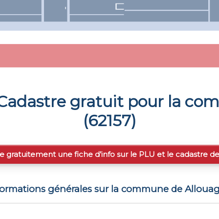
Cadastre gratuit pour la c
(
62157
)
e gratuitement une fiche d’info sur le PLU et le cadastre d
formations générales sur la commune de
Alloua