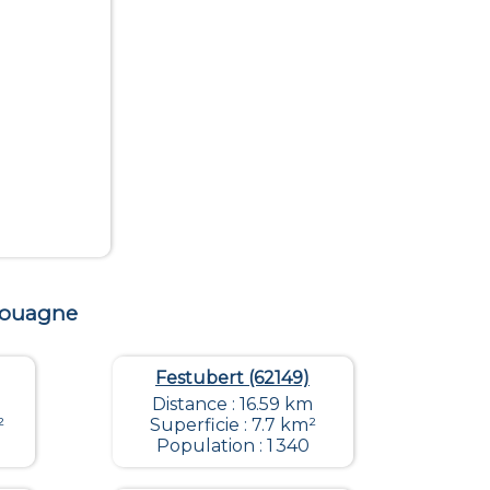
louagne
Festubert (62149)
Distance : 16.59 km
²
Superficie : 7.7 km²
Population : 1 340