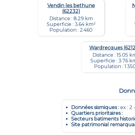
Vendin les bethune
N
(62232)
Distance : 8.29 km
Superficie : 3.64 km²
Population : 2 460
Wardrecques (621
Distance : 15.05 k
Superficie : 3.76 k
Population : 1 35
Donné
Données sismiques
:
ex : 2 -
Quartiers prioritaires
:
Secteurs batiments histor
Site patrimonial remarqua