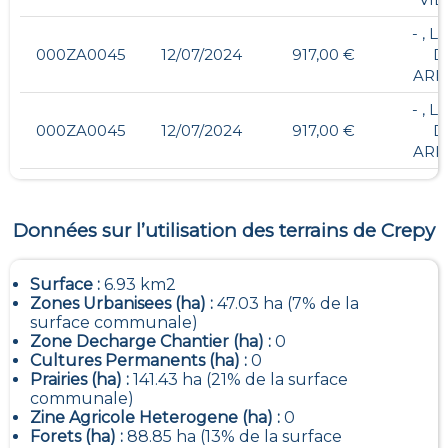
- , L
000ZA0045
12/07/2024
917,00 €
D
ARR
- , L
000ZA0045
12/07/2024
917,00 €
D
ARR
Données sur l’utilisation des terrains de
Crepy
Surface :
6.93 km2
Zones Urbanisees (ha) :
47.03 ha (7% de la
surface communale)
Zone Decharge Chantier (ha) :
0
Cultures Permanents (ha) :
0
Prairies (ha) :
141.43 ha (21% de la surface
communale)
Zine Agricole Heterogene (ha) :
0
Forets (ha) :
88.85 ha (13% de la surface