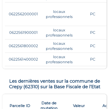
locaux
0622562000001
PC
professionnels
locaux
0622561900001
PC
professionnels
locaux
0622561800002
PC
professionnels
locaux
0622561400002
PC
professionnels
Les dernières ventes sur la commune de
Crepy
(
62310
) sur la Base Fiscale de l‘Etat
Date de
Parcelle ID
Valeur
Adr
mutation