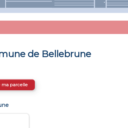
ommune de
Bellebrune
e ma parcelle
une