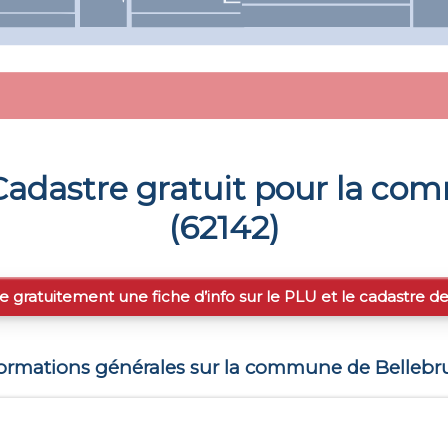
adastre gratuit pour la c
(
62142
)
e gratuitement une fiche d’info sur le PLU et le cadastre d
formations générales sur la commune de
Bellebr