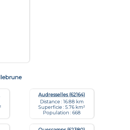
llebrune
)
Audresselles (62164)
Distance : 16.88 km
²
Superficie : 5.76 km²
Population : 668
Quercamps (62380)