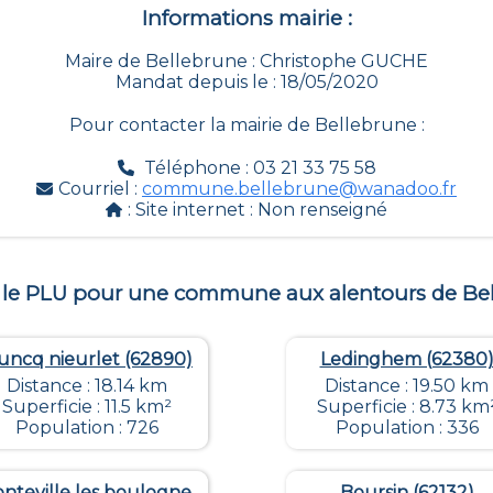
Informations mairie :
Maire de Bellebrune : Christophe GUCHE
Mandat depuis le : 18/05/2020
Pour contacter la mairie de
Bellebrune
:
Téléphone : 03 21 33 75 58
Courriel :
commune.bellebrune@wanadoo.fr
: Site internet :
Non renseigné
 le PLU pour une commune aux alentours de
Be
ncq nieurlet (62890)
Ledinghem (62380
Distance : 18.14 km
Distance : 19.50 km
Superficie : 11.5 km²
Superficie : 8.73 km
Population : 726
Population : 336
nteville les boulogne
Boursin (62132)