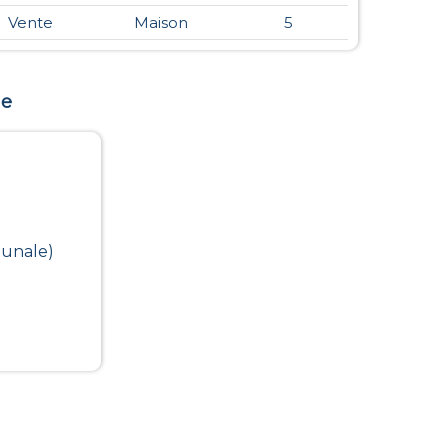
Vente
Maison
5
ne
munale)