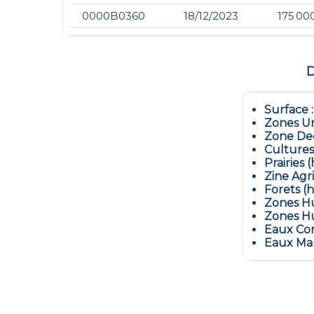
0000B0360
18/12/2023
175 00
D
Surface 
Zones Ur
Zone Dec
Cultures
Prairies (
Zine Agr
Forets (h
Zones Hu
Zones Hu
Eaux Con
Eaux Mar