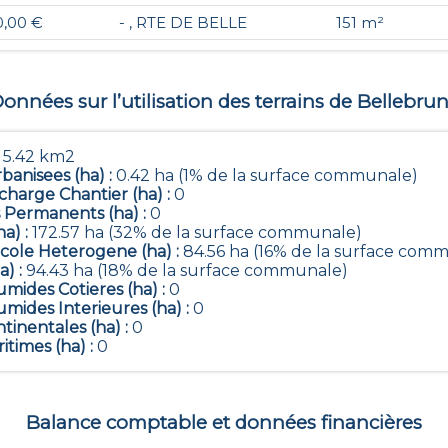
0,00 €
- , RTE DE BELLE
151 m²
onnées sur l’utilisation des terrains de
Bellebru
:
5.42 km2
banisees (ha) :
0.42 ha (1% de la surface communale)
harge Chantier (ha) :
0
 Permanents (ha) :
0
ha) :
172.57 ha (32% de la surface communale)
icole Heterogene (ha) :
84.56 ha (16% de la surface com
a) :
94.43 ha (18% de la surface communale)
mides Cotieres (ha) :
0
mides Interieures (ha) :
0
tinentales (ha) :
0
itimes (ha) :
0
Balance comptable et données financières