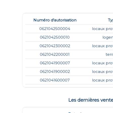
Numéro d’autorisation
Ty
0621042500004
locaux pro
0621042500010
loge
0621042300002
locaux pro
0621042200001
terr
0621041900007
locaux pro
0621041900002
locaux pro
0621041600007
locaux pro
Les dernières ven