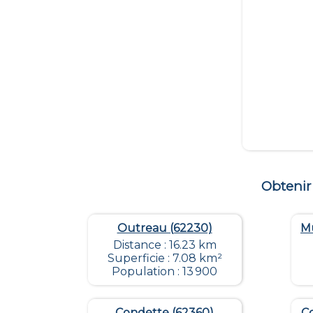
Obtenir
Outreau (62230)
Mu
Distance : 16.23 km
Superficie : 7.08 km²
Population : 13 900
Condette (62360)
Co