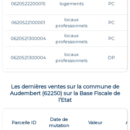
0620522200015
logements
PC
locaux
0620522100001
PC
professionnels
locaux
0620521300004
PC
professionnels
locaux
0620521300004
DP
professionnels
Les dernières ventes sur la commune de
Audembert
(
62250
) sur la Base Fiscale de
l‘Etat
Date de
Parcelle ID
Valeur
A
mutation