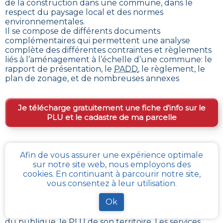
de la construction dans une commune
, dans le
respect du paysage local et des normes
environnementales.
Il se compose de différents documents
complémentaires qui permettent une analyse
complète des différentes contraintes et règlements
liés à l’aménagement à l’échelle d’une commune: le
rapport de présentation, le
PADD
, le règlement, le
plan de zonage, et de nombreuses annexes
Je télécharge gratuitement une fiche d’info sur le
PLU et le cadastre de ma parcelle
Comment obtenir gratuitement le Règlement
Afin de vous assurer une expérience optimale
d’Urbanisme ou PLU de
Audembert
?
sur notre site web, nous employons des
cookies. En continuant à parcourir notre site,
vous consentez à leur utilisation.
Pour
obtenir le PLU gratuitement
,
il faut s’adresser
aux services d'urbanisme de la mairie de la commune
Ok
ou de l’intercommunalité Chaque commune
française a pour charge de tenir à jour et à disposition
du publique, le PLU de son territoire. Les services