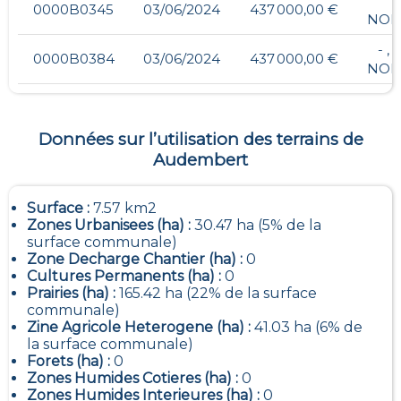
0000B0345
03/06/2024
437 000,00 €
NOI
- ,
0000B0384
03/06/2024
437 000,00 €
NOI
Données sur l’utilisation des terrains de
Audembert
Surface :
7.57 km2
Zones Urbanisees (ha) :
30.47 ha (5% de la
surface communale)
Zone Decharge Chantier (ha) :
0
Cultures Permanents (ha) :
0
Prairies (ha) :
165.42 ha (22% de la surface
communale)
Zine Agricole Heterogene (ha) :
41.03 ha (6% de
la surface communale)
Forets (ha) :
0
Zones Humides Cotieres (ha) :
0
Zones Humides Interieures (ha) :
0