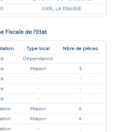
20
EARL LA PRAIRIE
se Fiscale de l‘Etat
tation
Type local
Nbre de pièces
te
Dépendance
-
te
Maison
3
te
-
-
te
-
-
te
-
-
ation
Maison
4
ation
Maison
4
ation
-
-