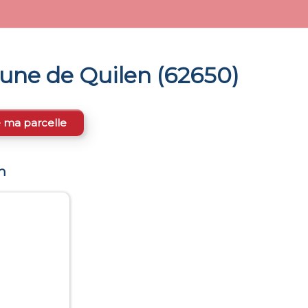
mune de
Quilen
(
62650
)
e ma parcelle
n