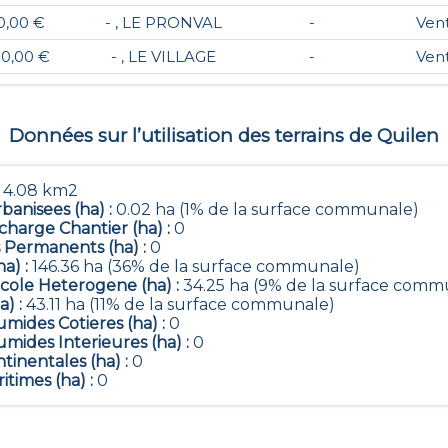
0,00 €
- , LE PRONVAL
-
Ven
00,00 €
- , LE VILLAGE
-
Ven
Données sur l’utilisation des terrains de
Quilen
:
4.08 km2
banisees (ha) :
0.02 ha (1% de la surface communale)
harge Chantier (ha) :
0
 Permanents (ha) :
0
ha) :
146.36 ha (36% de la surface communale)
icole Heterogene (ha) :
34.25 ha (9% de la surface comm
a) :
43.11 ha (11% de la surface communale)
mides Cotieres (ha) :
0
mides Interieures (ha) :
0
tinentales (ha) :
0
itimes (ha) :
0