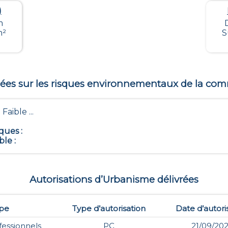
)
m
m²
S
es sur les risques environnementaux de la c
 Faible ...
iques
:
ble
:
Autorisations d’Urbanisme délivrées
pe
Type d’autorisation
Date d’autori
fessionnels
PC
21/09/20