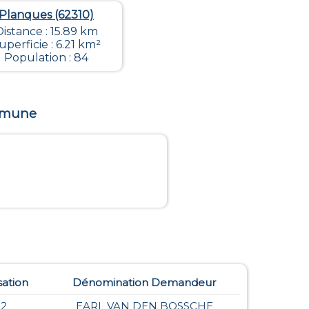
Planques (62310)
Distance : 15.89 km
uperficie : 6.21 km²
Population : 84
ommune
sation
Dénomination Demandeur
22
EARL VAN DEN BOSSCHE