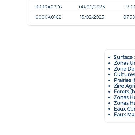
0000A0276
08/06/2023
3 50
0000A0162
15/02/2023
87 5
Surface 
Zones Ur
Zone Dec
Cultures
Prairies (
Zine Agr
Forets (h
Zones Hu
Zones Hu
Eaux Con
Eaux Mar