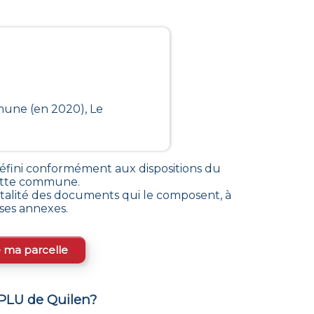
mune (en 2020), Le
fini conformément aux dispositions du
 cette commune
.
alité des documents qui le composent, à
rses annexes.
e ma parcelle
 PLU de
Quilen
?