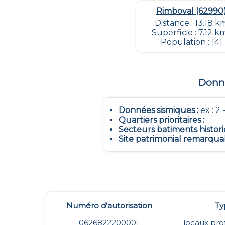
Rimboval (62990
Distance : 13.18 k
Superficie : 7.12 k
Population : 141
Donné
Données sismiques
:
ex : 2 -
Quartiers prioritaires
:
Secteurs batiments histor
Site patrimonial remarqua
Numéro d’autorisation
Ty
0626822200001
locaux pro