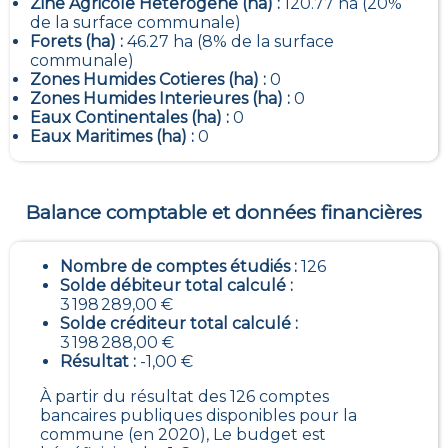
Zine Agricole Heterogene (ha) :
120.77 ha (20%
de la surface communale)
Forets (ha) :
46.27 ha (8% de la surface
communale)
Zones Humides Cotieres (ha) :
0
Zones Humides Interieures (ha) :
0
Eaux Continentales (ha) :
0
Eaux Maritimes (ha) :
0
Balance comptable et données financières
Nombre de comptes étudiés :
126
Solde débiteur total calculé :
3 198 289,00 €
Solde créditeur total calculé :
3 198 288,00 €
Résultat :
-1,00 €
À partir du résultat des 126 comptes
bancaires publiques disponibles pour la
commune (en 2020), Le budget est