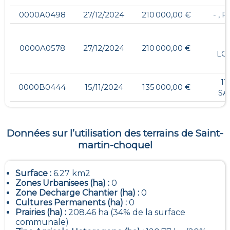
0000A0498
27/12/2024
210 000,00 €
- ,
5
0000A0578
27/12/2024
210 000,00 €
LO
11
0000B0444
15/11/2024
135 000,00 €
SA
Données sur l’utilisation des terrains de
Saint-
martin-choquel
Surface :
6.27 km2
Zones Urbanisees (ha) :
0
Zone Decharge Chantier (ha) :
0
Cultures Permanents (ha) :
0
Prairies (ha) :
208.46 ha (34% de la surface
communale)