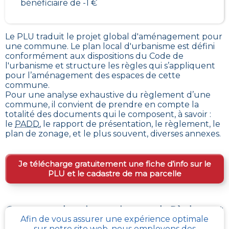
bénéficiaire de -1 €
Le PLU traduit le
projet global d'aménagement pour
une commune. Le plan local d'urbanisme est défini
conformément aux dispositions du Code de
l'urbanisme et structure les règles qui s’appliquent
pour l’aménagement des espaces de cette
commune
.
Pour une analyse exhaustive du règlement d’une
commune, il convient de prendre en compte la
totalité des documents qui le composent, à savoir :
le
PADD
, le rapport de présentation, le règlement, le
plan de zonage, et le plus souvent, diverses annexes.
Je télécharge gratuitement une fiche d’info sur le
PLU et le cadastre de ma parcelle
Comment obtenir gratuitement le Règlement
Afin de vous assurer une expérience optimale
d’Urbanisme ou PLU de
Saint-martin-
sur notre site web, nous employons des