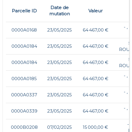
Date de
Parcelle ID
Valeur
mutation
- ,
0000A0168
23/05/2025
64 467,00 €
5
0000A0184
23/05/2025
64 467,00 €
ROU
5
0000A0184
23/05/2025
64 467,00 €
ROU
- ,
0000A0185
23/05/2025
64 467,00 €
- ,
0000A0337
23/05/2025
64 467,00 €
- ,
0000A0339
23/05/2025
64 467,00 €
- 
0000B0208
07/02/2025
15 000,00 €
H