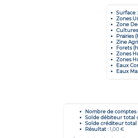
Surface 
Zones Ur
Zone Dec
Cultures
Prairies (
Zine Agr
Forets (h
Zones Hu
Zones Hu
Eaux Con
Eaux Mar
Nombre de comptes é
Solde débiteur total 
Solde créditeur total
Résultat :
1,00 €