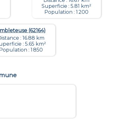
Distance : 16.67 km
Superficie : 5.81 km²
Population : 1 200
mbleteuse (62164)
istance : 16.88 km
uperficie : 5.65 km²
Population : 1 850
ommune