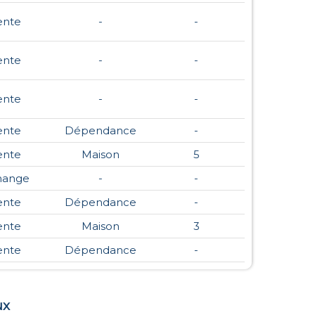
ente
-
-
ente
-
-
ente
-
-
ente
Dépendance
-
ente
Maison
5
hange
-
-
ente
Dépendance
-
ente
Maison
3
ente
Dépendance
-
ux