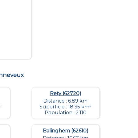
nneveux
Rety (62720)
Distance : 6.89 km
²
Superficie : 18.35 km²
Population : 2 110
Balinghem (62610)