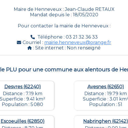
Maire de Henneveux : Jean-Claude RETAUX
Mandat depuis le : 18/05/2020
Pour contacter la mairie de
Henneveux
:
Téléphone : 03 21 32 36 33
Courriel :
mairie.henneveux@orange.fr
: Site internet :
Non renseigné
 le PLU pour une commune aux alentours de
He
Desvres (62240)
Avesnes (62650)
Distance : 7.19 km
Distance : 19.79 km
Superficie : 9.41 km²
Superficie : 3.01 km
Population : 5 080
Population : 51
Escoeuilles (62850)
Nabringhen (62142)