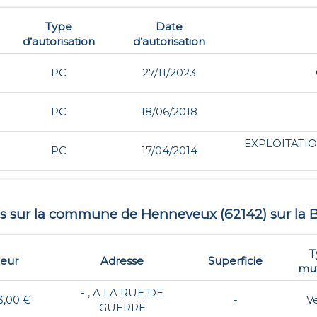
Type
Date
d’autorisation
d’autorisation
PC
27/11/2023
PC
18/06/2018
EXPLOITATIO
PC
17/04/2014
es sur la commune de
Henneveux
(
62142
) sur la 
T
leur
Adresse
Superficie
mut
- , A LA RUE DE
3,00 €
-
V
GUERRE