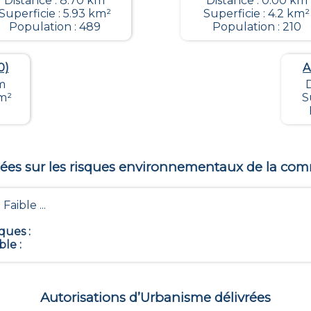
Distance : 8.70 km
Distance : 0.00 km
Superficie : 5.93 km²
Superficie : 4.2 km²
Population : 489
Population : 210
0)
A
m
D
km²
S
es sur les risques environnementaux de la c
 Faible ...
iques
:
ble
:
Autorisations d’Urbanisme délivrées