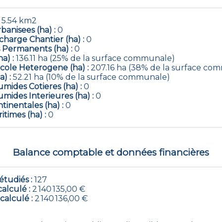
:
5.54 km2
banisees (ha) :
0
harge Chantier (ha) :
0
 Permanents (ha) :
0
ha) :
136.11 ha (25% de la surface communale)
icole Heterogene (ha) :
207.16 ha (38% de la surface co
a) :
52.21 ha (10% de la surface communale)
mides Cotieres (ha) :
0
mides Interieures (ha) :
0
tinentales (ha) :
0
itimes (ha) :
0
Balance comptable et données financières
tudiés :
127
calculé :
2 140 135,00 €
 calculé :
2 140 136,00 €