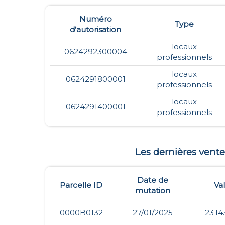
Numéro
Type
d’autorisation
locaux
0624292300004
professionnels
locaux
0624291800001
professionnels
locaux
0624291400001
professionnels
Les dernières vent
Date de
Parcelle ID
Va
mutation
0000B0132
27/01/2025
23 14