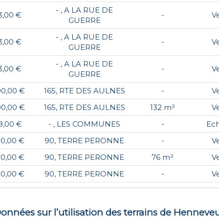
- , A LA RUE DE
3,00 €
-
V
GUERRE
- , A LA RUE DE
3,00 €
-
V
GUERRE
- , A LA RUE DE
3,00 €
-
V
GUERRE
00,00 €
165, RTE DES AULNES
-
V
00,00 €
165, RTE DES AULNES
132 m²
V
8,00 €
- , LES COMMUNES
-
Ec
00,00 €
90, TERRE PERONNE
-
V
00,00 €
90, TERRE PERONNE
76 m²
V
00,00 €
90, TERRE PERONNE
-
V
onnées sur l’utilisation des terrains de
Henneve