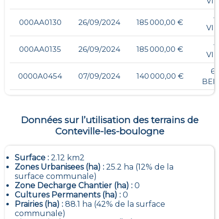
VI
- 
000AA0130
26/09/2024
185 000,00 €
VI
- 
000AA0135
26/09/2024
185 000,00 €
VI
6,
0000A0454
07/09/2024
140 000,00 €
BEL
Données sur l’utilisation des terrains de
Conteville-les-boulogne
Surface :
2.12 km2
Zones Urbanisees (ha) :
25.2 ha (12% de la
surface communale)
Zone Decharge Chantier (ha) :
0
Cultures Permanents (ha) :
0
Prairies (ha) :
88.1 ha (42% de la surface
communale)