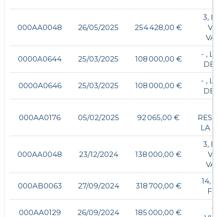
3, 
000AA0048
26/05/2025
254 428,00 €
V
VA
- , 
0000A0644
25/03/2025
108 000,00 €
DE
- , 
0000A0646
25/03/2025
108 000,00 €
DE
000AA0176
05/02/2025
92 065,00 €
RES
LA 
3, 
000AA0048
23/12/2024
138 000,00 €
V
VA
14, 
000AB0063
27/09/2024
318 700,00 €
F
- 
000AA0129
26/09/2024
185 000,00 €