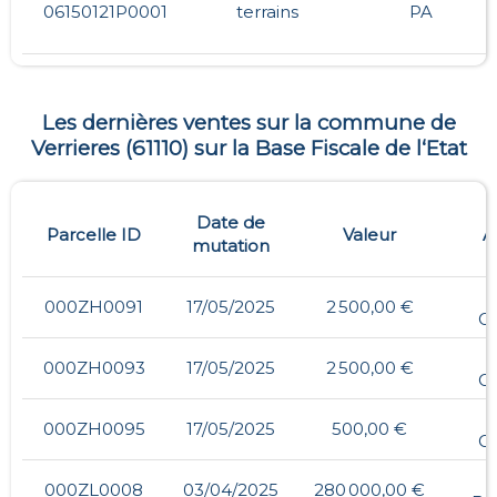
06150121P0001
terrains
PA
Les dernières ventes sur la commune de
Verrieres
(
61110
) sur la Base Fiscale de l‘Etat
Date de
Parcelle ID
Valeur
A
mutation
000ZH0091
17/05/2025
2 500,00 €
G
000ZH0093
17/05/2025
2 500,00 €
G
000ZH0095
17/05/2025
500,00 €
G
1
000ZL0008
03/04/2025
280 000,00 €