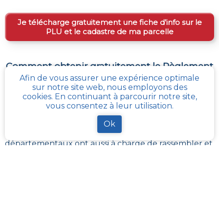
Je télécharge gratuitement une fiche d’info sur le
PLU et le cadastre de ma parcelle
Comment obtenir gratuitement le Règlement
d’Urbanisme ou PLU de
Verrieres
?
Afin de vous assurer une expérience optimale
sur notre site web, nous employons des
cookies. En continuant à parcourir notre site,
Pour
obtenir le PLU gratuitement
,
il faut s’adresser
vous consentez à leur utilisation.
aux services d'urbanisme de la mairie de la commune
ou de l’intercommunalité Chaque commune
Ok
française a pour charge de tenir à jour et à disposition
du publique, le PLU de son territoire. Les services
départementaux ont aussi à charge de rassembler et
contrôler la bonne mise à jour de ces documents
d’urbanisme et de s’assurer de leur bonne
transmission au :
géoportail de l’urbanisme
cadastre-plu.fr
vous propose de recevoir,
gratuitement et directement par e-mail, une fiche
PLU et cadastre avec les informations pertinentes sur
la parcelle de votre choix
.