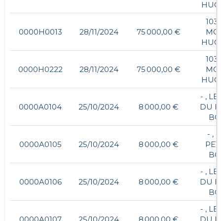
HUC
103,
0000H0013
28/11/2024
75 000,00 €
MO
HUC
103,
0000H0222
28/11/2024
75 000,00 €
MO
HUC
- , L
0000A0104
25/10/2024
8 000,00 €
DU P
BO
- , 
0000A0105
25/10/2024
8 000,00 €
PET
BO
- , L
0000A0106
25/10/2024
8 000,00 €
DU P
BO
- , L
0000A0107
25/10/2024
8 000,00 €
DU P