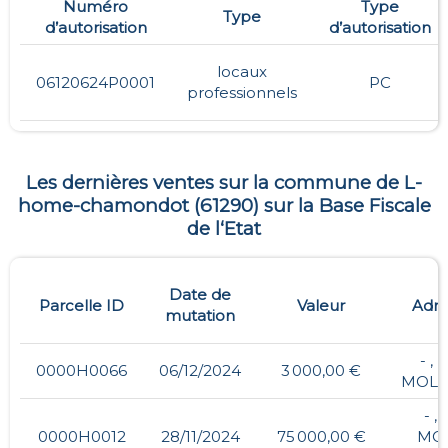
Numéro
Type
Type
d’autorisation
d’autorisation
locaux
06120624P0001
PC
professionnels
Les dernières ventes sur la commune de
L-
home-chamondot
(
61290
) sur la Base Fiscale
de l‘Etat
Date de
Parcelle ID
Valeur
Adre
mutation
- , 
0000H0066
06/12/2024
3 000,00 €
MOLI
- , 
0000H0012
28/11/2024
75 000,00 €
MO