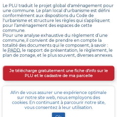
Le PLU traduit le
projet global d'aménagement pour
une commune. Le plan local d'urbanisme est défini
conformément aux dispositions du Code de
l'urbanisme et structure les règles qui s’appliquent
pour l’aménagement des espaces de cette
commune
.
Pour une analyse exhaustive du règlement d’une
commune, il convient de prendre en compte la
totalité des documents qui le composent, à savoir :
le
PADD
, le rapport de présentation, le règlement, le
plan de zonage, et le plus souvent, diverses annexes.
Je télécharge gratuitement une fiche d’info sur le
PLU et le cadastre de ma parcelle
Afin de vous assurer une expérience optimale
Comment obtenir gratuitement le Règlement
sur notre site web, nous employons des
d’Urbanisme ou PLU de
L-home-chamondot
?
cookies. En continuant à parcourir notre site,
vous consentez à leur utilisation.
Pour
obtenir le PLU gratuitement
,
il faut s’adresser
aux services d'urbanisme de la mairie de la commune