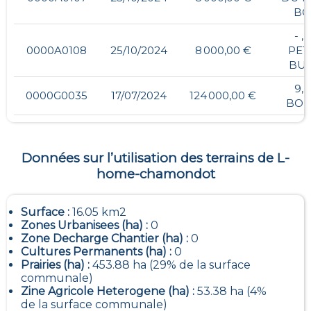
BO
- ,
0000A0108
25/10/2024
8 000,00 €
PET
BUT
9, 
0000G0035
17/07/2024
124 000,00 €
BOU
Données sur l’utilisation des terrains de
L-
home-chamondot
Surface :
16.05 km2
Zones Urbanisees (ha) :
0
Zone Decharge Chantier (ha) :
0
Cultures Permanents (ha) :
0
Prairies (ha) :
453.88 ha (29% de la surface
communale)
Zine Agricole Heterogene (ha) :
53.38 ha (4%
de la surface communale)