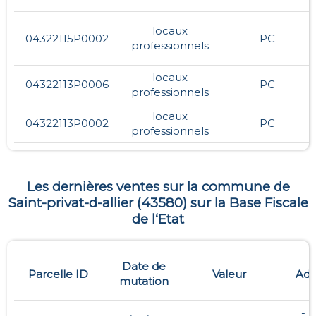
locaux
04322115P0002
PC
professionnels
locaux
04322113P0006
PC
professionnels
locaux
04322113P0002
PC
professionnels
Les dernières ventes sur la commune de
Saint-privat-d-allier
(
43580
) sur la Base Fiscale
de l‘Etat
Date de
Parcelle ID
Valeur
Adr
mutation
- ,