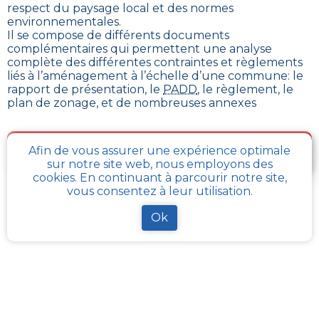
respect du paysage local et des normes
environnementales.
Il se compose de différents documents
complémentaires qui permettent une analyse
complète des différentes contraintes et règlements
liés à l’aménagement à l’échelle d’une commune: le
rapport de présentation, le
PADD
, le règlement, le
plan de zonage, et de nombreuses annexes
Je télécharge gratuitement une fiche d’info sur le
Afin de vous assurer une expérience optimale
PLU et le cadastre de ma parcelle
sur notre site web, nous employons des
cookies. En continuant à parcourir notre site,
vous consentez à leur utilisation.
Comment obtenir gratuitement le Règlement
Ok
d’Urbanisme ou PLU de
Saint-privat-d-allier
?
En s’adressant aux services de l’urbanisme de sa
communauté de communes, ou directement de sa
commune, il est possible
d’obtenir gratuitement les
différents documents du PLU
.
Chaque administration locale a pour responsabilité