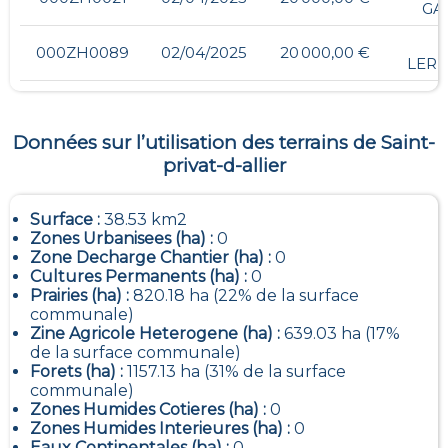
GA
-
000ZH0089
02/04/2025
20 000,00 €
LERI
Données sur l’utilisation des terrains de
Saint-
privat-d-allier
Surface :
38.53 km2
Zones Urbanisees (ha) :
0
Zone Decharge Chantier (ha) :
0
Cultures Permanents (ha) :
0
Prairies (ha) :
820.18 ha (22% de la surface
communale)
Zine Agricole Heterogene (ha) :
639.03 ha (17%
de la surface communale)
Forets (ha) :
1157.13 ha (31% de la surface
communale)
Zones Humides Cotieres (ha) :
0
Zones Humides Interieures (ha) :
0
Eaux Continentales (ha) :
0