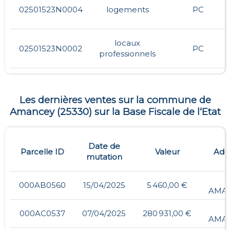
02501523N0004
logements
PC
locaux
02501523N0002
PC
professionnels
Les dernières ventes sur la commune de
Amancey
(
25330
) sur la Base Fiscale de l‘Etat
Date de
Parcelle ID
Valeur
Adr
mutation
-
000AB0560
15/04/2025
5 460,00 €
AMA
-
000AC0537
07/04/2025
280 931,00 €
AMA