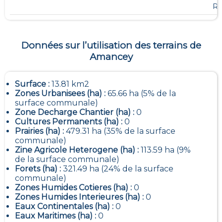
R
Données sur l’utilisation des terrains de
Amancey
Surface :
13.81 km2
Zones Urbanisees (ha) :
65.66 ha (5% de la
surface communale)
Zone Decharge Chantier (ha) :
0
Cultures Permanents (ha) :
0
Prairies (ha) :
479.31 ha (35% de la surface
communale)
Zine Agricole Heterogene (ha) :
113.59 ha (9%
de la surface communale)
Forets (ha) :
321.49 ha (24% de la surface
communale)
Zones Humides Cotieres (ha) :
0
Zones Humides Interieures (ha) :
0
Eaux Continentales (ha) :
0
Eaux Maritimes (ha) :
0