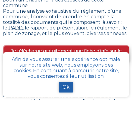
commune
.
Pour une analyse exhaustive du règlement d’une
commune, il convient de prendre en compte la
totalité des documents qui le composent, à savoir :
le
PADD
, le rapport de présentation, le règlement, le
plan de zonage, et le plus souvent, diverses annexes.
Je télécharge gratuitement une fiche d’info sur le
PLU et le cadastre de ma parcelle
Afin de vous assurer une expérience optimale
sur notre site web, nous employons des
cookies. En continuant à parcourir notre site,
vous consentez à leur utilisation.
Comment obtenir gratuitement le Règlement
d’Urbanisme ou PLU de
Amancey
?
Ok
En s’adressant aux services de l’urbanisme de sa
communauté de communes, ou directement de sa
commune, il est possible
d’obtenir gratuitement les
différents documents du PLU
.
Chaque administration locale a pour responsabilité
de maintenir à jour les documents d’urbanisme de
son périmètre. La Loi impose aussi sa mise à disposition