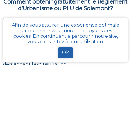
Comment obtenir gratuitement le Règlement
d’Urbanisme ou PLU de
Solemont
?
En s’adressant aux services de l’urbanisme de sa
Afin de vous assurer une expérience optimale
communauté de communes, ou directement de sa
sur notre site web, nous employons des
commune, il est possible
d’obtenir gratuitement les
cookies. En continuant à parcourir notre site,
différents documents du PLU
.
vous consentez à leur utilisation.
Chaque administration locale a pour responsabilité
de maintenir à jour les documents d’urbanisme de
Ok
son périmètre. La Loi impose aussi sa mise à disposition
publique et gratuite à toute personne en
demandant la consultation.
Avec
cadastre-plu.fr
vous pouvez recevoir en
quelques clics, complètement gratuitement, une
fiche PLU simple avec toutes les informations
nécessaires à vos projets : vendre, acheter ou faire
des travaux
.
La plateforme
Urbanease
propose un accès interactif
simplifié à tous les règlements d’urbanisme en
France mais réservé uniquement aux professionnels
du secteur immobilier
Sur
cadastre-plu.fr
nous mettons à disposition