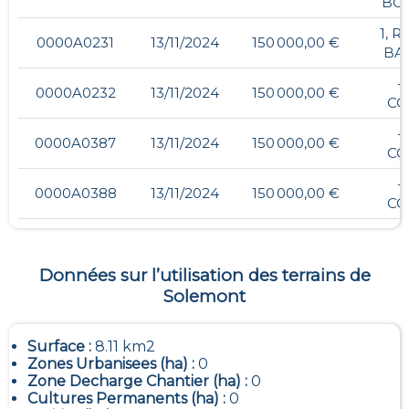
BO
1, 
0000A0231
13/11/2024
150 000,00 €
BA
-
0000A0232
13/11/2024
150 000,00 €
CO
-
0000A0387
13/11/2024
150 000,00 €
CO
-
0000A0388
13/11/2024
150 000,00 €
CO
Données sur l’utilisation des terrains de
Solemont
Surface :
8.11 km2
Zones Urbanisees (ha) :
0
Zone Decharge Chantier (ha) :
0
Cultures Permanents (ha) :
0