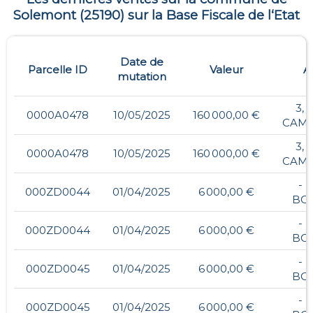
Solemont
(
25190
) sur la Base Fiscale de l‘Etat
Date de
Parcelle ID
Valeur
A
mutation
3, 
0000A0478
10/05/2025
160 000,00 €
CAMP
3, 
0000A0478
10/05/2025
160 000,00 €
CAMP
- 
000ZD0044
01/04/2025
6 000,00 €
BO
- 
000ZD0044
01/04/2025
6 000,00 €
BO
- 
000ZD0045
01/04/2025
6 000,00 €
BO
- 
000ZD0045
01/04/2025
6 000,00 €