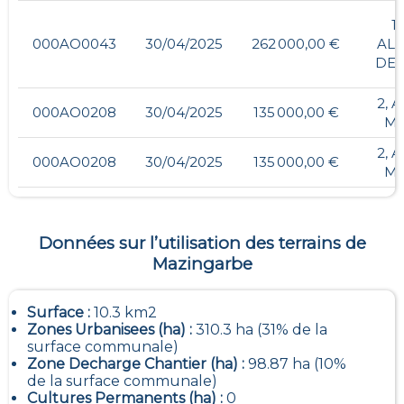
1
000AO0043
30/04/2025
262 000,00 €
AL
DEC
2, 
000AO0208
30/04/2025
135 000,00 €
ME
2, 
000AO0208
30/04/2025
135 000,00 €
ME
Données sur l’utilisation des terrains de
Mazingarbe
Surface :
10.3 km2
Zones Urbanisees (ha) :
310.3 ha (31% de la
surface communale)
Zone Decharge Chantier (ha) :
98.87 ha (10%
de la surface communale)
Cultures Permanents (ha) :
0