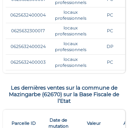
professionnels
locaux
0625632400004
PC
professionnels
locaux
0625632300017
PC
professionnels
locaux
0625632400024
DP
professionnels
locaux
0625632400003
PC
professionnels
Les dernières ventes sur la commune de
Mazingarbe
(
62670
) sur la Base Fiscale de
l‘Etat
Date de
Parcelle ID
Valeur
A
mutation