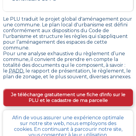
Le PLU traduit le
projet global d'aménagement pour
une commune. Le plan local d'urbanisme est défini
conformément aux dispositions du Code de
l'urbanisme et structure les règles qui s’appliquent
pour l’aménagement des espaces de cette
commune
.
Pour une analyse exhaustive du règlement d’une
commune, il convient de prendre en compte la
totalité des documents qui le composent, à savoir :
le
PADD
, le rapport de présentation, le règlement, le
plan de zonage, et le plus souvent, diverses annexes.
Je télécharge gratuitement une fiche d’info sur le
PLU et le cadastre de ma parcelle
Afin de vous assurer une expérience optimale
Comment obtenir gratuitement le Règlement
sur notre site web, nous employons des
d’Urbanisme ou PLU de
Mazingarbe
?
cookies. En continuant à parcourir notre site,
vous consentez à leur utilisation.