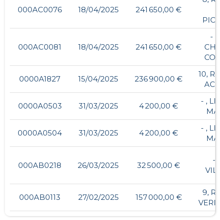
000AC0076
18/04/2025
241 650,00 €
PIC
- ,
000AC0081
18/04/2025
241 650,00 €
CH
CO
10, R
0000A1827
15/04/2025
236 900,00 €
ACA
- , L
0000A0503
31/03/2025
4 200,00 €
MA
- , L
0000A0504
31/03/2025
4 200,00 €
MA
- 
000AB0218
26/03/2025
32 500,00 €
VIL
9, R
000AB0113
27/02/2025
157 000,00 €
VERM