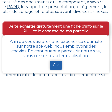
totalité des documents qui le composent, à savoir :
le
PADD
, le rapport de présentation, le règlement, le
plan de zonage, et le plus souvent, diverses annexes.
Je télécharge gratuitement une fiche d’info sur le
PLU et le cadastre de ma parcelle
Afin de vous assurer une expérience optimale
sur notre site web, nous employons des
Comment obtenir gratuitement le Règlement
cookies. En continuant à parcourir notre site,
d’Urbanisme ou PLU de
Noyelles-les-
vous consentez à leur utilisation.
vermelles
?
Ok
En s’adressant aux services de l’urbanisme de sa
communauté de communes, ou directement de sa
commune, il est possible
d’obtenir gratuitement les
différents documents du PLU
.
Chaque administration locale a pour responsabilité
de maintenir à jour les documents d’urbanisme de
son périmètre. La Loi impose aussi sa mise à disposition
publique et gratuite à toute personne en
demandant la consultation.