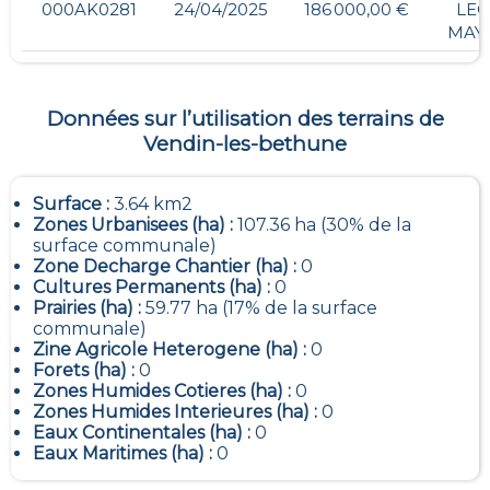
000AK0281
24/04/2025
186 000,00 €
LEG
MAY
Données sur l’utilisation des terrains de
Vendin-les-bethune
Surface :
3.64 km2
Zones Urbanisees (ha) :
107.36 ha (30% de la
surface communale)
Zone Decharge Chantier (ha) :
0
Cultures Permanents (ha) :
0
Prairies (ha) :
59.77 ha (17% de la surface
communale)
Zine Agricole Heterogene (ha) :
0
Forets (ha) :
0
Zones Humides Cotieres (ha) :
0
Zones Humides Interieures (ha) :
0
Eaux Continentales (ha) :
0
Eaux Maritimes (ha) :
0