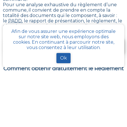
Pour une analyse exhaustive du règlement d’une
commune, il convient de prendre en compte la
totalité des documents qui le composent, à savoir :
le
PADD
, le rapport de présentation, le règlement, le
plan de zonage, et le plus souvent, diverses annexes.
Afin de vous assurer une expérience optimale
sur notre site web, nous employons des
cookies. En continuant à parcourir notre site,
Je télécharge gratuitement une fiche d’info sur le
vous consentez à leur utilisation.
PLU et le cadastre de ma parcelle
Ok
Comment obtenir gratuitement le Règlement
d’Urbanisme ou PLU de
Vendin-les-bethune
?
En s’adressant aux services de l’urbanisme de sa
communauté de communes, ou directement de sa
commune, il est possible
d’obtenir gratuitement les
différents documents du PLU
.
Chaque administration locale a pour responsabilité
de maintenir à jour les documents d’urbanisme de
son périmètre. La Loi impose aussi sa mise à disposition
publique et gratuite à toute personne en