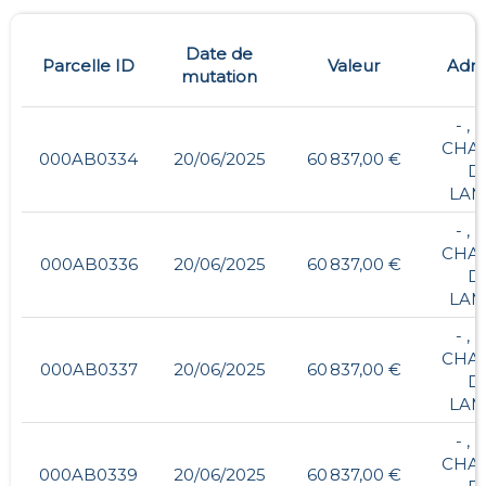
Date de
Parcelle ID
Valeur
Adre
mutation
- , 
CHA
000AB0334
20/06/2025
60 837,00 €
D
LAM
- , 
CHA
000AB0336
20/06/2025
60 837,00 €
D
LAM
- , 
CHA
000AB0337
20/06/2025
60 837,00 €
D
LAM
- , 
CHA
000AB0339
20/06/2025
60 837,00 €