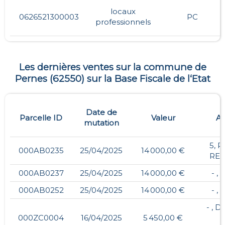
locaux
0626521300003
PC
professionnels
Les dernières ventes sur la commune de
Pernes
(
62550
) sur la Base Fiscale de l‘Etat
Date de
Parcelle ID
Valeur
Ad
mutation
5, 
000AB0235
25/04/2025
14 000,00 €
RE
000AB0237
25/04/2025
14 000,00 €
- ,
000AB0252
25/04/2025
14 000,00 €
- ,
- , 
000ZC0004
16/04/2025
5 450,00 €