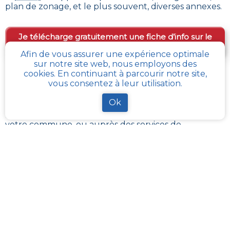
plan de zonage, et le plus souvent, diverses annexes.
Je télécharge gratuitement une fiche d’info sur le
PLU et le cadastre de ma parcelle
Afin de vous assurer une expérience optimale
sur notre site web, nous employons des
cookies. En continuant à parcourir notre site,
Comment obtenir gratuitement le Règlement
vous consentez à leur utilisation.
d’Urbanisme ou PLU de
Pernes
?
Ok
Le
PLU est disponible gratuitement
dans la mairie de
votre commune, ou auprès des services de
l’urbanisme de la communauté de communes
référentes.
Il revient à ces administrations de maintenir à jour les
différents documents du PLUI ou du PLUI que sont :
les plans et les règlements et annexes. Pour certains
d’entres eux, ils sont transposés sur le
géoportail de
l’urbanisme
La solution la plus simple reste
cadastre-plu.fr
ou
mon-cadastre.fr
. Grâce à ces plateformes 100%
gratuites, téléchargez en quelques clics votre fiche