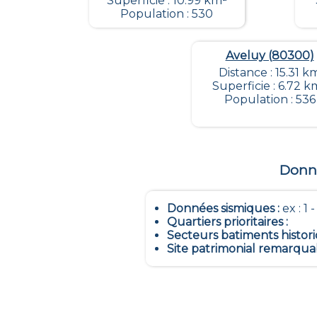
Superficie : 10.99 km²
Population : 530
Aveluy (80300)
Distance : 15.31 k
Superficie : 6.72 k
Population : 536
Donné
Données sismiques
:
ex : 1 
Quartiers prioritaires
:
Secteurs batiments histor
Site patrimonial remarqua