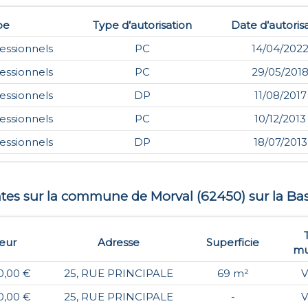
pe
Type d’autorisation
Date d’autoris
essionnels
PC
14/04/202
essionnels
PC
29/05/201
essionnels
DP
11/08/2017
essionnels
PC
10/12/2013
essionnels
DP
18/07/2013
ntes sur la commune de
Morval
(
62450
) sur la Ba
eur
Adresse
Superficie
mu
0,00 €
25, RUE PRINCIPALE
69 m²
V
0,00 €
25, RUE PRINCIPALE
-
V