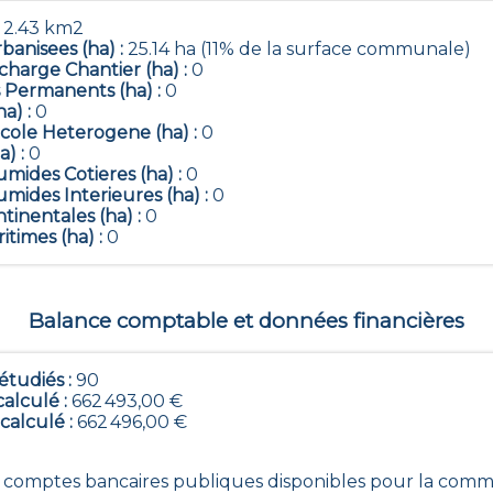
:
2.43 km2
banisees (ha) :
25.14 ha (11% de la surface communale)
harge Chantier (ha) :
0
 Permanents (ha) :
0
ha) :
0
icole Heterogene (ha) :
0
a) :
0
mides Cotieres (ha) :
0
mides Interieures (ha) :
0
tinentales (ha) :
0
itimes (ha) :
0
Balance comptable et données financières
tudiés :
90
calculé :
662 493,00 €
 calculé :
662 496,00 €
90 comptes bancaires publiques disponibles pour la com