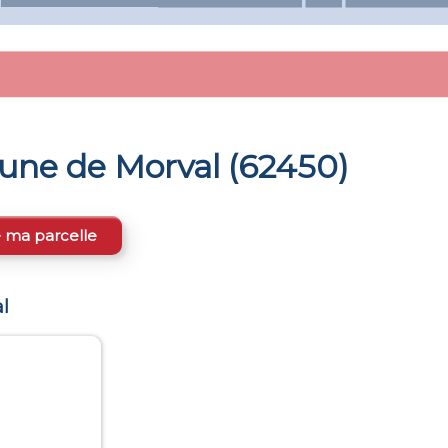
mune de
Morval
(
62450
)
e ma parcelle
l