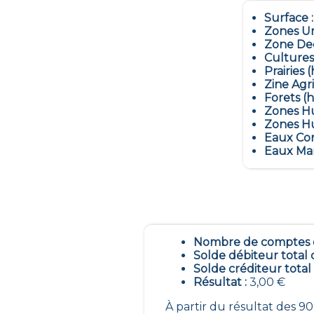
Surface 
Zones Ur
Zone Dec
Cultures
Prairies (
Zine Agr
Forets (h
Zones Hu
Zones Hu
Eaux Con
Eaux Mar
Nombre de comptes é
Solde débiteur total 
Solde créditeur total
Résultat :
3,00 €
À partir du résultat des 