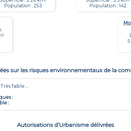
Superficie : 2.26 km²
Superficie : 3.3 km²
Population : 253
Population : 142
Mo
m
m²
S
es sur les risques environnementaux de la c
- Très faible ...
iques
:
ble
:
Autorisations d’Urbanisme délivrées