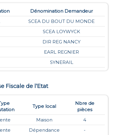
ation
Dénomination Demandeur
2
SCEA DU BOUT DU MONDE
8
SCEA LOYWYCK
DIR REG NANCY
EARL REGNIER
SYNERAIL
se Fiscale de l‘Etat
Type
Nbre de
Type local
tation
pièces
ente
Maison
4
ente
Dépendance
-