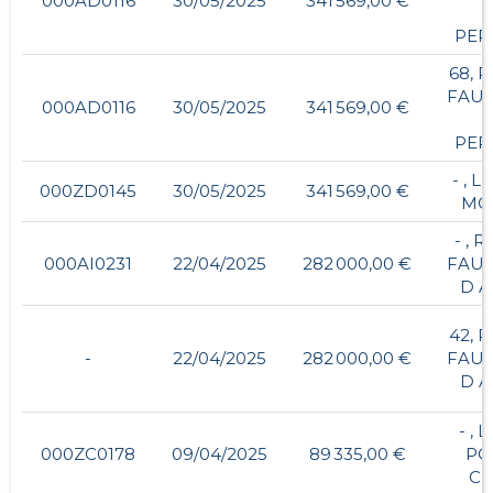
000AD0116
30/05/2025
341 569,00 €
PER
68, 
FAU
000AD0116
30/05/2025
341 569,00 €
PER
- , L
000ZD0145
30/05/2025
341 569,00 €
MO
- , 
000AI0231
22/04/2025
282 000,00 €
FAU
D A
42, 
-
22/04/2025
282 000,00 €
FAU
D A
- , 
000ZC0178
09/04/2025
89 335,00 €
PO
CH