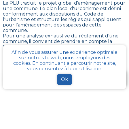
Le PLU traduit le
projet global d'aménagement pour
une commune. Le plan local d'urbanisme est défini
conformément aux dispositions du Code de
l'urbanisme et structure les règles qui s’appliquent
pour l’aménagement des espaces de cette
commune
.
Pour une analyse exhaustive du règlement d’une
commune, il convient de prendre en compte la
totalité des documents qui le composent, à savoir :
le
PADD
, le rapport de présentation, le règlement, le
Afin de vous assurer une expérience optimale
plan de zonage, et le plus souvent, diverses annexes.
sur notre site web, nous employons des
cookies. En continuant à parcourir notre site,
vous consentez à leur utilisation.
Je télécharge gratuitement une fiche d’info sur le
Ok
PLU et le cadastre de ma parcelle
Comment obtenir gratuitement le Règlement
d’Urbanisme ou PLU de
Bapaume
?
Le
PLU est disponible gratuitement
dans la mairie de
votre commune, ou auprès des services de