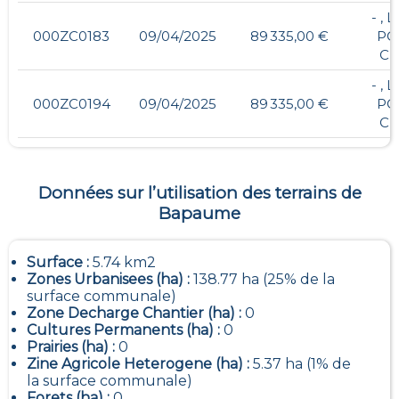
- , 
000ZC0183
09/04/2025
89 335,00 €
PO
CH
- , 
000ZC0194
09/04/2025
89 335,00 €
PO
CH
Données sur l’utilisation des terrains de
Bapaume
Surface :
5.74 km2
Zones Urbanisees (ha) :
138.77 ha (25% de la
surface communale)
Zone Decharge Chantier (ha) :
0
Cultures Permanents (ha) :
0
Prairies (ha) :
0
Zine Agricole Heterogene (ha) :
5.37 ha (1% de
la surface communale)
Forets (ha) :
0