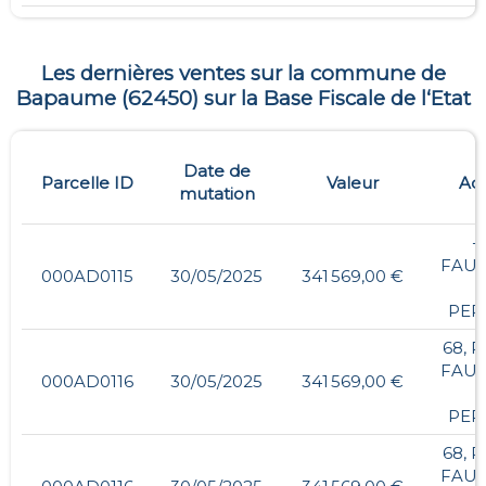
Les dernières ventes sur la commune de
Bapaume
(
62450
) sur la Base Fiscale de l‘Etat
Date de
Parcelle ID
Valeur
Ad
mutation
- 
FAU
000AD0115
30/05/2025
341 569,00 €
PER
68, 
FAU
000AD0116
30/05/2025
341 569,00 €
PER
68, 
FAU