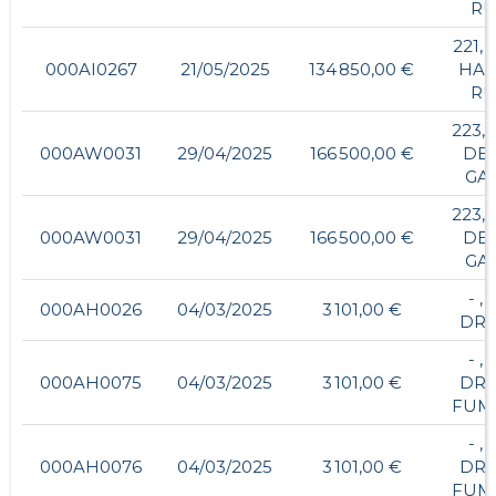
RU
221,
000AI0267
21/05/2025
134 850,00 €
HAU
RU
223,
000AW0031
29/04/2025
166 500,00 €
DE 
GA
223,
000AW0031
29/04/2025
166 500,00 €
DE 
GA
- , 
000AH0026
04/03/2025
3 101,00 €
DRE
- , 
000AH0075
04/03/2025
3 101,00 €
DRE
FUM
- , 
000AH0076
04/03/2025
3 101,00 €
DRE
FUM