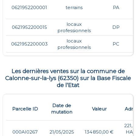
0621952200001
terrains
PA
locaux
0621952200015
DP
professionnels
locaux
0621952200003
PC
professionnels
Les dernières ventes sur la commune de
Calonne-sur-la-lys
(
62350
) sur la Base Fiscale
de l‘Etat
Date de
Parcelle ID
Valeur
Adre
mutation
221,
000AI0267
21/05/2025
134 850,00 €
HAU