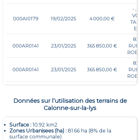
- , 
VO
000AI0179
19/02/2025
4 000,00 €
TAI
ES
82
000AR0141
23/01/2025
365 850,00 €
RUE
ROB
82
000AR0141
23/01/2025
365 850,00 €
RUE
ROB
Données sur l’utilisation des terrains de
Calonne-sur-la-lys
Surface :
10.92 km2
Zones Urbanisees (ha) :
81.66 ha (8% de la
surface communale)