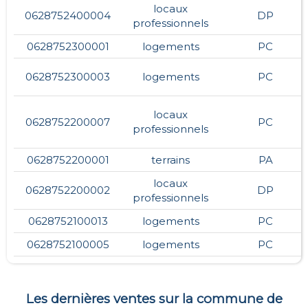
locaux
0628752400004
DP
professionnels
0628752300001
logements
PC
0628752300003
logements
PC
locaux
0628752200007
PC
professionnels
0628752200001
terrains
PA
locaux
0628752200002
DP
professionnels
0628752100013
logements
PC
0628752100005
logements
PC
Les dernières ventes sur la commune de