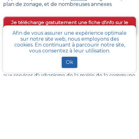
plan de zonage, et de nombreuses annexes
Je télécharge gratuitement une fiche d’info sur le
PLU et le cadastre de ma parcelle
Afin de vous assurer une expérience optimale
sur notre site web, nous employons des
cookies. En continuant à parcourir notre site,
Comment obtenir gratuitement le Règlement
vous consentez à leur utilisation.
d’Urbanisme ou PLU de
Wardrecques
?
Ok
Pour
obtenir le PLU gratuitement
,
il faut s’adresser
aux services d'urbanisme de la mairie de la commune
ou de l’intercommunalité Chaque commune
française a pour charge de tenir à jour et à disposition
du publique, le PLU de son territoire. Les services
départementaux ont aussi à charge de rassembler et
contrôler la bonne mise à jour de ces documents
d’urbanisme et de s’assurer de leur bonne
transmission au :
géoportail de l’urbanisme
cadastre-plu.fr
vous propose de recevoir,
gratuitement et directement par e-mail, une fiche
PLU et cadastre avec les informations pertinentes sur