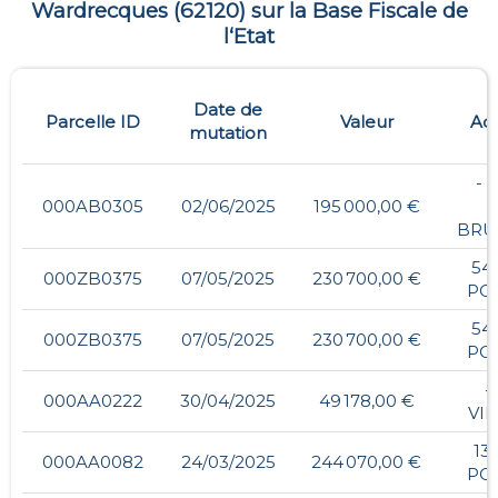
Wardrecques
(
62120
) sur la Base Fiscale de
l‘Etat
Date de
Parcelle ID
Valeur
Ad
mutation
- 
000AB0305
02/06/2025
195 000,00 €
BRU
54
000ZB0375
07/05/2025
230 700,00 €
PO
54
000ZB0375
07/05/2025
230 700,00 €
PO
- 
000AA0222
30/04/2025
49 178,00 €
VI
13
000AA0082
24/03/2025
244 070,00 €
PO