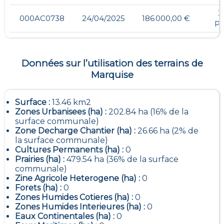
3
000AC0738
24/04/2025
186 000,00 €
P
Données sur l’utilisation des terrains de
Marquise
Surface :
13.46 km2
Zones Urbanisees (ha) :
202.84 ha (16% de la
surface communale)
Zone Decharge Chantier (ha) :
26.66 ha (2% de
la surface communale)
Cultures Permanents (ha) :
0
Prairies (ha) :
479.54 ha (36% de la surface
communale)
Zine Agricole Heterogene (ha) :
0
Forets (ha) :
0
Zones Humides Cotieres (ha) :
0
Zones Humides Interieures (ha) :
0
Eaux Continentales (ha) :
0