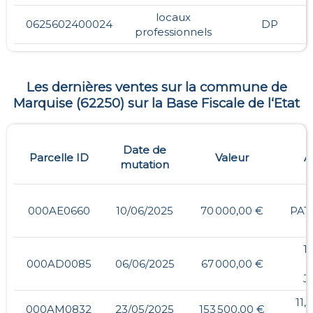
locaux
0625602400024
DP
professionnels
Les dernières ventes sur la commune de
Marquise
(
62250
) sur la Base Fiscale de l‘Etat
Date de
Parcelle ID
Valeur
A
mutation
000AE0660
10/06/2025
70 000,00 €
PAT
1
000AD0085
06/06/2025
67 000,00 €
J
11,
000AM0832
23/05/2025
153 500,00 €