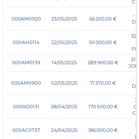
CH
- ,
000AM0920
23/05/2025
66 200,00 €
DE
32,
000AH0114
22/05/2025
50 000,00 €
FO
21,
000AM0139
14/05/2025
289 900,00 €
JON
- ,
000AM0900
02/05/2025
71 370,00 €
DE
2
000AD0131
28/04/2025
170 500,00 €
G
C
3
000AC0737
24/04/2025
186 000,00 €
P