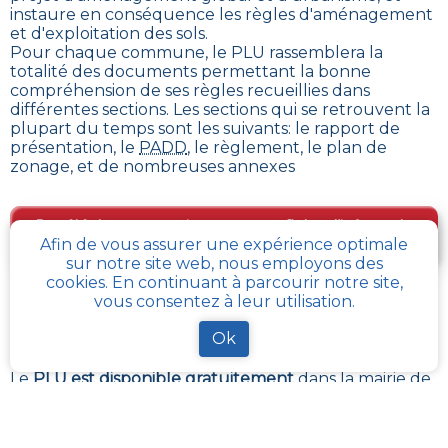
instaure en conséquence les règles d'aménagement
et d'exploitation des sols
.
Pour chaque commune, le PLU rassemblera la
totalité des documents permettant la bonne
compréhension de ses règles recueillies dans
différentes sections. Les sections qui se retrouvent la
plupart du temps sont les suivants: le rapport de
présentation, le
PADD
, le règlement, le plan de
zonage, et de nombreuses annexes
Je télécharge gratuitement une fiche d’info sur le
Afin de vous assurer une expérience optimale
PLU et le cadastre de ma parcelle
sur notre site web, nous employons des
cookies. En continuant à parcourir notre site,
vous consentez à leur utilisation.
Comment obtenir gratuitement le Règlement
d’Urbanisme ou PLU de
Marquise
?
Ok
Le
PLU est disponible gratuitement
dans la mairie de
votre commune, ou auprès des services de
l’urbanisme de la communauté de communes
référentes.