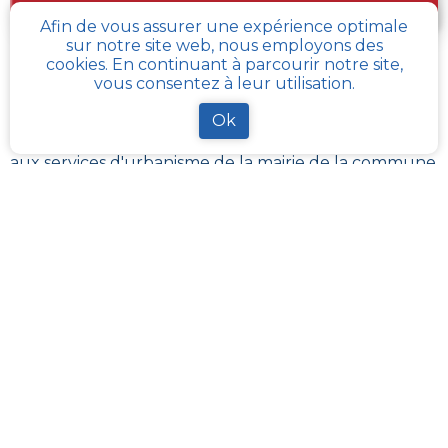
PLU et le cadastre de ma parcelle
Afin de vous assurer une expérience optimale
sur notre site web, nous employons des
cookies. En continuant à parcourir notre site,
Comment obtenir gratuitement le Règlement
vous consentez à leur utilisation.
d’Urbanisme ou PLU de
Ecques
?
Ok
Pour
obtenir le PLU gratuitement
,
il faut s’adresser
aux services d'urbanisme de la mairie de la commune
ou de l’intercommunalité Chaque commune
française a pour charge de tenir à jour et à disposition
du publique, le PLU de son territoire. Les services
départementaux ont aussi à charge de rassembler et
contrôler la bonne mise à jour de ces documents
d’urbanisme et de s’assurer de leur bonne
transmission au :
géoportail de l’urbanisme
cadastre-plu.fr
vous propose de recevoir,
gratuitement et directement par e-mail, une fiche
PLU et cadastre avec les informations pertinentes sur
la parcelle de votre choix
.
La plateforme
Urbanease
propose un accès interactif
simplifié à tous les règlements d’urbanisme en
France mais réservé uniquement aux professionnels