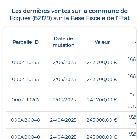
Les dernières ventes sur la commune de
Ecques
(
62129
) sur la Base Fiscale de l‘Etat
Date de
Parcelle ID
Valeur
A
mutation
1660
000ZH0133
12/06/2025
243 700,00 €
1660
000ZH0133
12/06/2025
243 700,00 €
- ,
000ZH0267
12/06/2025
243 700,00 €
COU
925
000AB0048
24/04/2025
245 000,00 €
C
925
000AB0048
24/04/2025
245 000,00 €