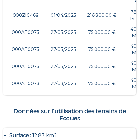
C
780
000ZI0469
01/04/2025
216 800,00 €
IS
40,
000AE0073
27/03/2025
75 000,00 €
MU
40,
000AE0073
27/03/2025
75 000,00 €
MU
40,
000AE0073
27/03/2025
75 000,00 €
MU
40,
000AE0073
27/03/2025
75 000,00 €
MU
Données sur l’utilisation des terrains de
Ecques
Surface :
12.83 km2