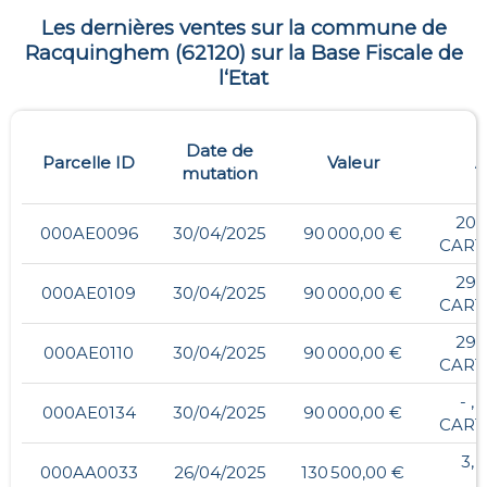
Les dernières ventes sur la commune de
Racquinghem
(
62120
) sur la Base Fiscale de
l‘Etat
Date de
Parcelle ID
Valeur
A
mutation
20,
000AE0096
30/04/2025
90 000,00 €
CART
29,
000AE0109
30/04/2025
90 000,00 €
CART
29,
000AE0110
30/04/2025
90 000,00 €
CART
- ,
000AE0134
30/04/2025
90 000,00 €
CART
3,
000AA0033
26/04/2025
130 500,00 €
S