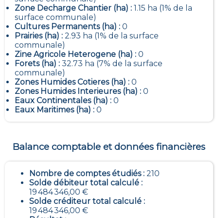
Zone Decharge Chantier (ha) :
1.15 ha (1% de la
surface communale)
Cultures Permanents (ha) :
0
Prairies (ha) :
2.93 ha (1% de la surface
communale)
Zine Agricole Heterogene (ha) :
0
Forets (ha) :
32.73 ha (7% de la surface
communale)
Zones Humides Cotieres (ha) :
0
Zones Humides Interieures (ha) :
0
Eaux Continentales (ha) :
0
Eaux Maritimes (ha) :
0
Balance comptable et données financières
Nombre de comptes étudiés :
210
Solde débiteur total calculé :
19 484 346,00 €
Solde créditeur total calculé :
19 484 346,00 €