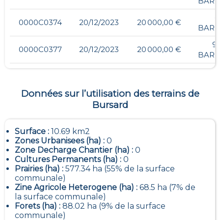
BARB
-
0000C0374
20/12/2023
20 000,00 €
BARB
96
0000C0377
20/12/2023
20 000,00 €
BARB
Données sur l’utilisation des terrains de
Bursard
Surface :
10.69 km2
Zones Urbanisees (ha) :
0
Zone Decharge Chantier (ha) :
0
Cultures Permanents (ha) :
0
Prairies (ha) :
577.34 ha (55% de la surface
communale)
Zine Agricole Heterogene (ha) :
68.5 ha (7% de
la surface communale)
Forets (ha) :
88.02 ha (9% de la surface
communale)