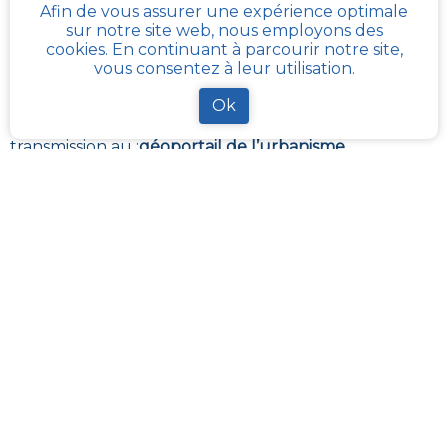
Afin de vous assurer une expérience optimale
aux services d'urbanisme de la mairie de la commune
sur notre site web, nous employons des
ou de l’intercommunalité Chaque commune
cookies. En continuant à parcourir notre site,
française a pour charge de tenir à jour et à disposition
vous consentez à leur utilisation.
du publique, le PLU de son territoire. Les services
départementaux ont aussi à charge de rassembler et
Ok
contrôler la bonne mise à jour de ces documents
d’urbanisme et de s’assurer de leur bonne
transmission au :
géoportail de l’urbanisme
cadastre-plu.fr
vous propose de recevoir,
gratuitement et directement par e-mail, une fiche
PLU et cadastre avec les informations pertinentes sur
la parcelle de votre choix
.
La plateforme
Urbanease
propose un accès interactif
simplifié à tous les règlements d’urbanisme en
France mais réservé uniquement aux professionnels
du secteur immobilier
Sur
cadastre-plu.fr
nous mettons à disposition
gratuitement une fiche d’information synthétique
PLU de votre parcelle sur la commune de
Bursard
qui comprend :
Un extrait du plan cadastral de la parcelle