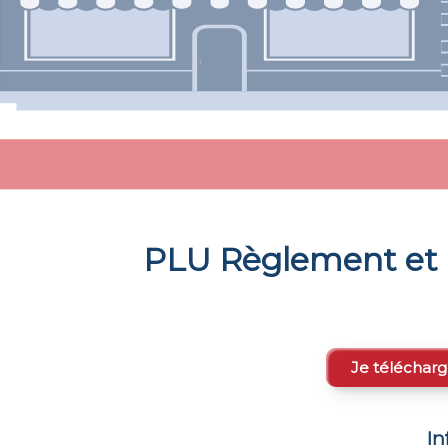
PLU Règlement et 
Je télécharg
In