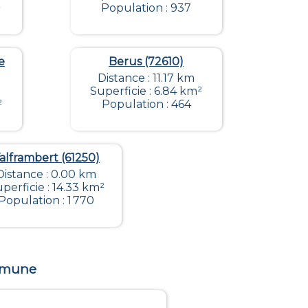
²
Population : 937
e
Berus (72610)
Distance : 11.17 km
Superficie : 6.84 km²
²
Population : 464
alframbert (61250)
Distance : 0.00 km
perficie : 14.33 km²
Population : 1 770
ommune