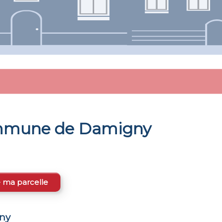
commune de
Damigny
e ma parcelle
ny