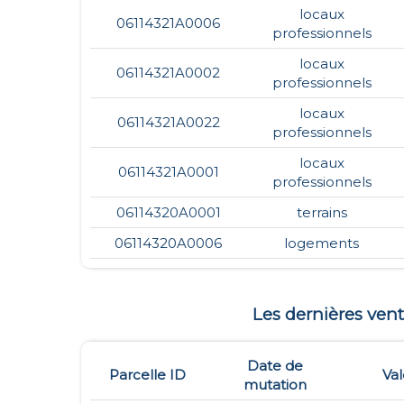
locaux
06114321A0006
professionnels
locaux
06114321A0002
professionnels
locaux
06114321A0022
professionnels
locaux
06114321A0001
professionnels
06114320A0001
terrains
06114320A0006
logements
Les dernières ve
Date de
Parcelle ID
Val
mutation