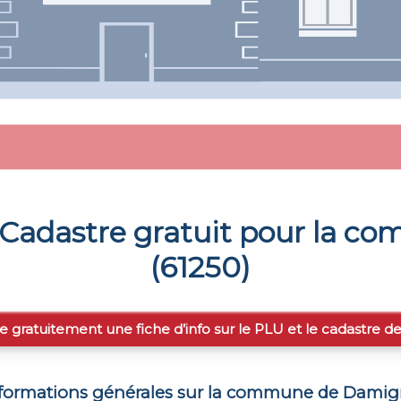
Cadastre gratuit pour la 
(
61250
)
e gratuitement une fiche d’info sur le PLU et le cadastre d
formations générales sur la commune de
Damig