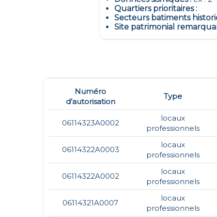
Quartiers prioritaires
:
Secteurs batiments histor
Site patrimonial remarqua
Numéro
Type
d’autorisation
locaux
06114323A0002
professionnels
locaux
06114322A0003
professionnels
locaux
06114322A0002
professionnels
locaux
06114321A0007
professionnels