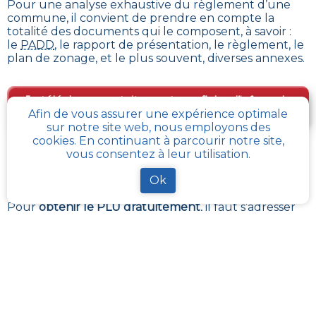
Pour une analyse exhaustive du règlement d’une
commune, il convient de prendre en compte la
totalité des documents qui le composent, à savoir :
le
PADD
, le rapport de présentation, le règlement, le
plan de zonage, et le plus souvent, diverses annexes.
Je télécharge gratuitement une fiche d’info sur le
PLU et le cadastre de ma parcelle
Afin de vous assurer une expérience optimale
sur notre site web, nous employons des
cookies. En continuant à parcourir notre site,
vous consentez à leur utilisation.
Comment obtenir gratuitement le Règlement
d’Urbanisme ou PLU de
Cerise
?
Ok
Pour
obtenir le PLU gratuitement
,
il faut s’adresser
aux services d'urbanisme de la mairie de la commune
ou de l’intercommunalité Chaque commune
française a pour charge de tenir à jour et à disposition
du publique, le PLU de son territoire. Les services
départementaux ont aussi à charge de rassembler et
contrôler la bonne mise à jour de ces documents
d’urbanisme et de s’assurer de leur bonne
transmission au :
géoportail de l’urbanisme