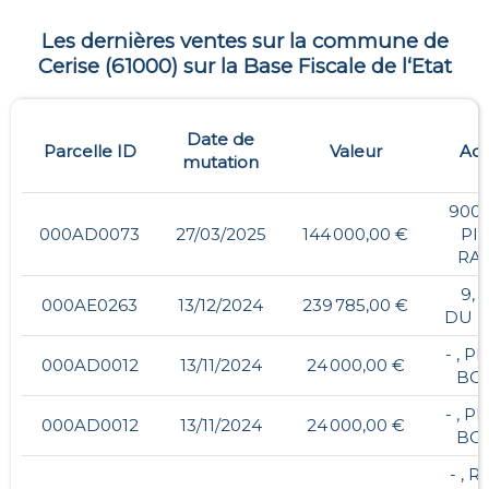
Les dernières ventes sur la commune de
Cerise
(
61000
) sur la Base Fiscale de l‘Etat
Date de
Parcelle ID
Valeur
Adr
mutation
9004
000AD0073
27/03/2025
144 000,00 €
PI
RAT
9, 
000AE0263
13/12/2024
239 785,00 €
DU L
- , P
000AD0012
13/11/2024
24 000,00 €
BO
- , P
000AD0012
13/11/2024
24 000,00 €
BO
- , 