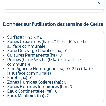
INDU
Données sur l’utilisation des terrains de
Cerise
Surface :
4.43 km2
Zones Urbanisees (ha) :
40.12 ha (10% de la
surface communale)
Zone Decharge Chantier (ha) :
0
Cultures Permanents (ha) :
0
Prairies (ha) :
56.53 ha (13% de la surface
communale)
Zine Agricole Heterogene (ha) :
0.12 ha (1% de
la surface communale)
Forets (ha) :
0
Zones Humides Cotieres (ha) :
0
Zones Humides Interieures (ha) :
0
Eaux Continentales (ha) :
0
Eaux Maritimes (ha) :
0