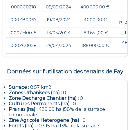
0000C0218
05/09/2024
400 000,00 €
-
000ZB0067
19/08/2024
3 000,00 €
BLA
000ZH0018
13/05/2024
189 651,00 €
- , 
48,
000ZC0028
25/04/2024
185 000,00 €
Données sur l’utilisation des terrains de
Fay
Surface :
8.57 km2
Zones Urbanisees (ha) :
0
Zone Decharge Chantier (ha) :
0
Cultures Permanents (ha) :
0
Prairies (ha) :
489.09 ha (58% de la surface
communale)
Zine Agricole Heterogene (ha) :
0
Forets (ha) :
103.15 ha (13% de la surface