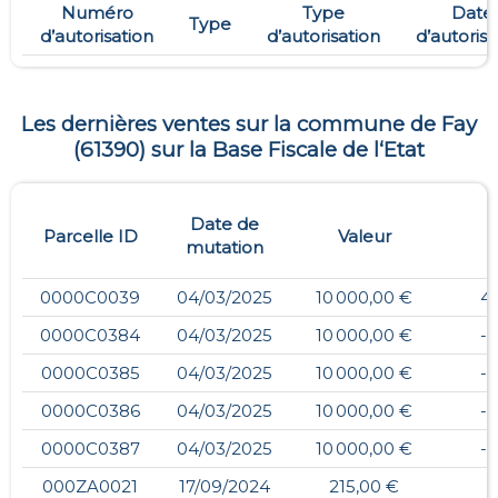
Numéro
Type
Date
Type
d’autorisation
d’autorisation
d’autorisa
Les dernières ventes sur la commune de
Fay
(
61390
) sur la Base Fiscale de l‘Etat
Date de
Parcelle ID
Valeur
mutation
0000C0039
04/03/2025
10 000,00 €
4
0000C0384
04/03/2025
10 000,00 €
-
0000C0385
04/03/2025
10 000,00 €
-
0000C0386
04/03/2025
10 000,00 €
-
0000C0387
04/03/2025
10 000,00 €
-
000ZA0021
17/09/2024
215,00 €