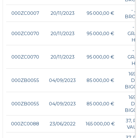
- ,
000ZC0007
20/11/2023
95 000,00 €
BROU
- ,
000ZC0070
20/11/2023
95 000,00 €
GRA
HA
- ,
000ZC0070
20/11/2023
95 000,00 €
GRA
HA
169,
000ZB0055
04/09/2023
85 000,00 €
DE
BIGO
169,
000ZB0055
04/09/2023
85 000,00 €
DE
BIGO
37, R
000ZC0088
23/06/2022
165 000,00 €
VAU
37, R