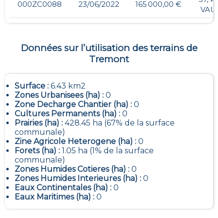
000ZC0088
23/06/2022
165 000,00 €
VAU
Données sur l’utilisation des terrains de
Tremont
Surface :
6.43 km2
Zones Urbanisees (ha) :
0
Zone Decharge Chantier (ha) :
0
Cultures Permanents (ha) :
0
Prairies (ha) :
428.45 ha (67% de la surface
communale)
Zine Agricole Heterogene (ha) :
0
Forets (ha) :
1.05 ha (1% de la surface
communale)
Zones Humides Cotieres (ha) :
0
Zones Humides Interieures (ha) :
0
Eaux Continentales (ha) :
0
Eaux Maritimes (ha) :
0