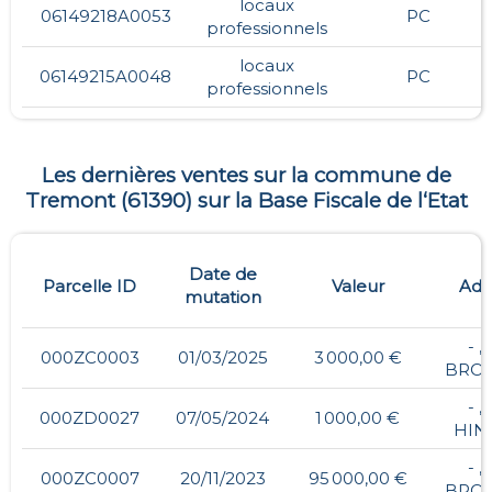
locaux
06149218A0053
PC
professionnels
locaux
06149215A0048
PC
professionnels
Les dernières ventes sur la commune de
Tremont
(
61390
) sur la Base Fiscale de l‘Etat
Date de
Parcelle ID
Valeur
Adr
mutation
- ,
000ZC0003
01/03/2025
3 000,00 €
BROU
- ,
000ZD0027
07/05/2024
1 000,00 €
HIN
- ,
000ZC0007
20/11/2023
95 000,00 €
BROU