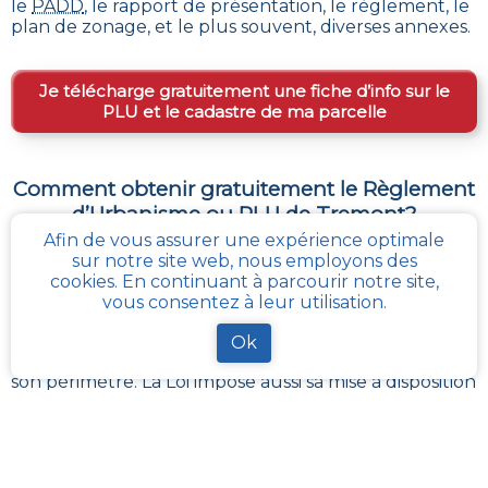
le
PADD
, le rapport de présentation, le règlement, le
plan de zonage, et le plus souvent, diverses annexes.
Je télécharge gratuitement une fiche d’info sur le
PLU et le cadastre de ma parcelle
Comment obtenir gratuitement le Règlement
d’Urbanisme ou PLU de
Tremont
?
Afin de vous assurer une expérience optimale
En s’adressant aux services de l’urbanisme de sa
sur notre site web, nous employons des
communauté de communes, ou directement de sa
cookies. En continuant à parcourir notre site,
commune, il est possible
d’obtenir gratuitement les
vous consentez à leur utilisation.
différents documents du PLU
.
Chaque administration locale a pour responsabilité
Ok
de maintenir à jour les documents d’urbanisme de
son périmètre. La Loi impose aussi sa mise à disposition
publique et gratuite à toute personne en
demandant la consultation.
Avec
cadastre-plu.fr
vous pouvez recevoir en
quelques clics, complètement gratuitement, une
fiche PLU simple avec toutes les informations