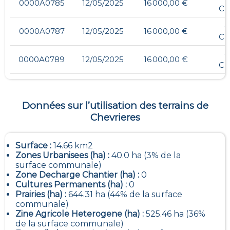
0000A0785
12/05/2025
16 000,00 €
C
-
0000A0787
12/05/2025
16 000,00 €
C
-
0000A0789
12/05/2025
16 000,00 €
C
Données sur l’utilisation des terrains de
Chevrieres
Surface :
14.66 km2
Zones Urbanisees (ha) :
40.0 ha (3% de la
surface communale)
Zone Decharge Chantier (ha) :
0
Cultures Permanents (ha) :
0
Prairies (ha) :
644.31 ha (44% de la surface
communale)
Zine Agricole Heterogene (ha) :
525.46 ha (36%
de la surface communale)