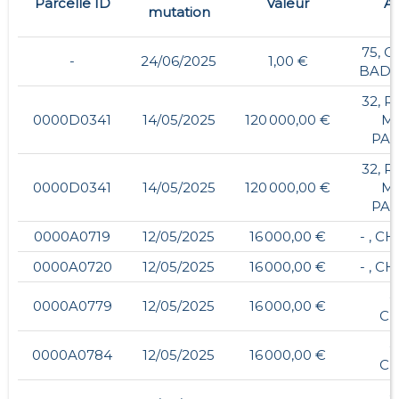
Parcelle ID
Valeur
Ad
mutation
75, 
-
24/06/2025
1,00 €
BADO
32, 
0000D0341
14/05/2025
120 000,00 €
MA
PAS
32, 
0000D0341
14/05/2025
120 000,00 €
MA
PAS
0000A0719
12/05/2025
16 000,00 €
- , C
0000A0720
12/05/2025
16 000,00 €
- , C
-
0000A0779
12/05/2025
16 000,00 €
C
-
0000A0784
12/05/2025
16 000,00 €
C
-