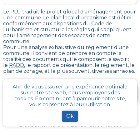
Le PLU traduit le
projet global d'aménagement pour
une commune. Le plan local d'urbanisme est défini
conformément aux dispositions du Code de
l'urbanisme et structure les règles qui s’appliquent
pour l’aménagement des espaces de cette
commune
.
Pour une analyse exhaustive du règlement d’une
commune, il convient de prendre en compte la
totalité des documents qui le composent, à savoir :
le
PADD
, le rapport de présentation, le règlement, le
plan de zonage, et le plus souvent, diverses annexes.
Afin de vous assurer une expérience optimale
Je télécharge gratuitement une fiche d’info sur le
sur notre site web, nous employons des
PLU et le cadastre de ma parcelle
cookies. En continuant à parcourir notre site,
vous consentez à leur utilisation.
Ok
Comment obtenir gratuitement le Règlement
d’Urbanisme ou PLU de
Chevrieres
?
En s’adressant aux services de l’urbanisme de sa